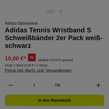
Adidas Sportswear
Adidas Tennis Wristband S
Schweißbänder 2er Pack weiß-
schwarz
%
10,00 €*
12,00 €*
(16.67% gespart)
Inhalt:
2 Stück
(5,00 €* / 1 Stück)
Preise inkl. MwSt. zzgl. Versandkosten
Produkt Anzahl: Gib den gewünschten Wert e
Stk
In den Warenkorb