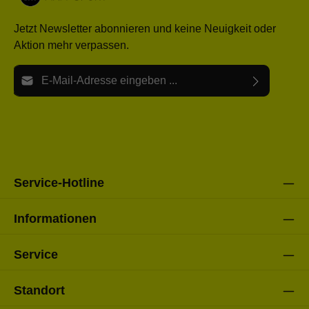
Jetzt Newsletter abonnieren und keine Neuigkeit oder
Aktion mehr verpassen.
E-Mail-Adresse*
Ich habe die
Datenschutzbestimmungen
zur Kenntnis
Die mit einem Stern (*) markierten Felder sind Pflichtfelder.
genommen und die
AGB
gelesen und bin mit ihnen
einverstanden.
Bitte gebe die oben abgebildeten Zeichen ein*
Service-Hotline
Informationen
Service
Standort