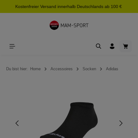
Kostenfreier Versand innerhalb Deutschlands ab 100 €
alt springen
Waren
Du bist hier:
Home
Accessoires
Socken
Adidas
Bildergalerie überspringen