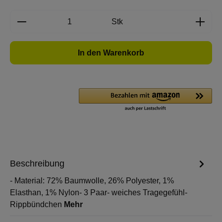
Produkt Anzahl: Gib den gewünschten Wert e
Stk
In den Warenkorb
Beschreibung
- Material: 72% Baumwolle, 26% Polyester, 1%
Elasthan, 1% Nylon- 3 Paar- weiches Tragegefühl-
Rippbündchen
Mehr