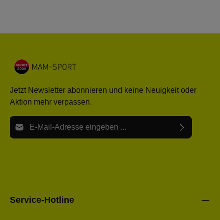
Jetzt Newsletter abonnieren und keine Neuigkeit oder
Aktion mehr verpassen.
E-Mail-Adresse*
Ich habe die
Datenschutzbestimmungen
zur Kenntnis
Die mit einem Stern (*) markierten Felder sind Pflichtfelder.
genommen und die
AGB
gelesen und bin mit ihnen
einverstanden.
Bitte gebe die oben abgebildeten Zeichen ein*
Service-Hotline