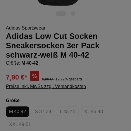
Adidas Sportswear
Adidas Low Cut Socken
Sneakersocken 3er Pack
schwarz-weiß M 40-42
Größe:
M 40-42
%
7,90 €*
9,00 €*
(12.22% gespart)
Preise inkl. MwSt. zzgl. Versandkosten
auswählen
Größe
M 40-42
S 37-39
L 43-45
XL 46-48
(Diese Option ist zurzeit nicht verfügbar.)
(Diese Option ist zurzeit nicht verf
(Diese Option ist zur
XXL 49-51
(Diese Option ist zurzeit nicht verfügbar.)