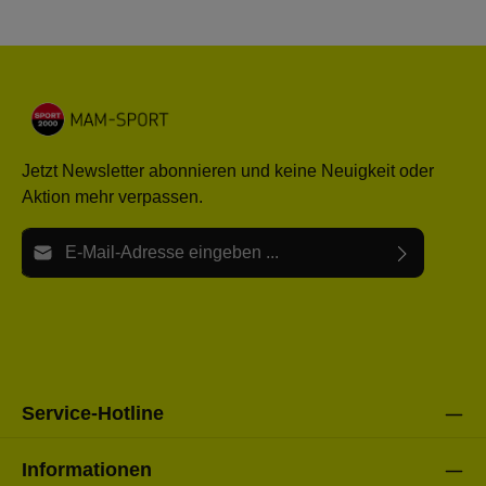
Jetzt Newsletter abonnieren und keine Neuigkeit oder
Aktion mehr verpassen.
E-Mail-Adresse*
Ich habe die
Datenschutzbestimmungen
zur Kenntnis
Die mit einem Stern (*) markierten Felder sind Pflichtfelder.
genommen und die
AGB
gelesen und bin mit ihnen
einverstanden.
Bitte gebe die oben abgebildeten Zeichen ein*
Service-Hotline
Informationen