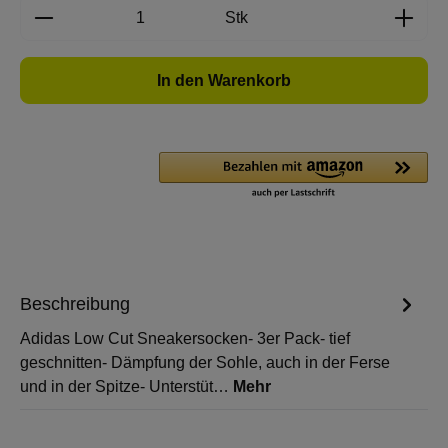
Produkt Anzahl: Gib den gewünschten Wert e
Stk
In den Warenkorb
Beschreibung
Adidas Low Cut Sneakersocken- 3er Pack- tief
geschnitten- Dämpfung der Sohle, auch in der Ferse
und in der Spitze- Unterstüt…
Mehr