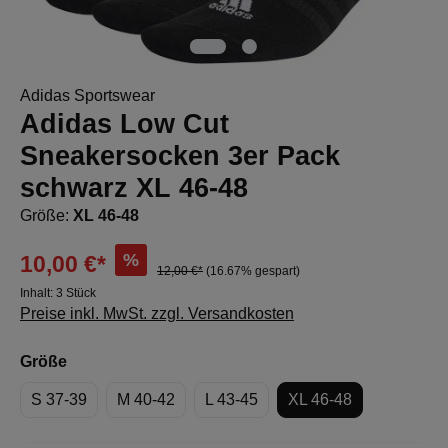
Adidas Sportswear
Adidas Low Cut
Sneakersocken 3er Pack
schwarz XL 46-48
Größe:
XL 46-48
%
10,00 €*
12,00 €*
(16.67% gespart)
Inhalt:
3 Stück
Preise inkl. MwSt. zzgl. Versandkosten
auswählen
Größe
S 37-39
M 40-42
L 43-45
XL 46-48