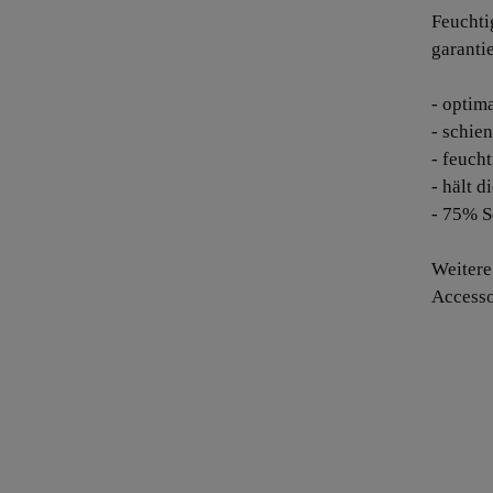
Feuchti
garanti
- optim
- schie
- feuch
- hält 
- 75% S
Weiter
Accesso