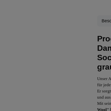
Besc
Pro
Dam
Soc
gra
Unser A
für jede
Er sorg
und au
Mit sei
Wool"
b