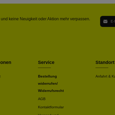
E-Mail-
 und keine Neuigkeit oder Aktion mehr verpassen.
Ich h
Die mit ei
geno
einve
Bitte ge
ionen
Service
Standort
z
Bestellung
Anfahrt & K
widerrufen/
Widerrufsrecht
AGB
Kontaktformular