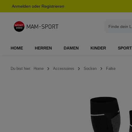
Anmelden
oder
Registrieren
springen
Zur Hauptnavigation springen
HOME
HERREN
DAMEN
KINDER
SPORT
Du bist hier:
Home
Accessoires
Socken
Falke
Bildergalerie überspringen