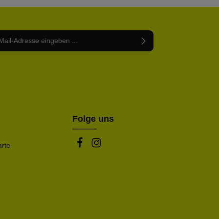
Adresse*
abe die
Datenschutzbestimmungen
zur Kenntnis
nem Stern (*) markierten Felder sind Pflichtfelder.
mmen und die
AGB
gelesen und bin mit ihnen
rstanden.
be die oben abgebildeten Zeichen ein*
Folge uns
arte