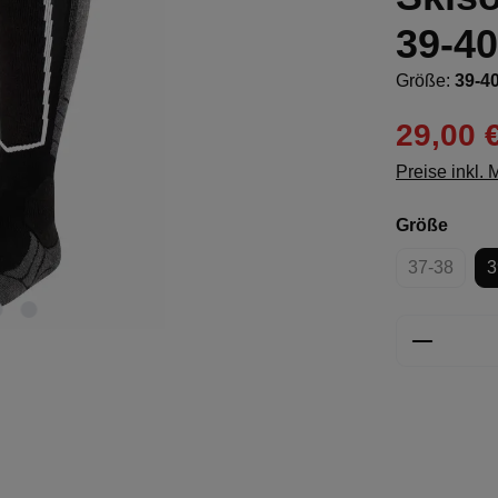
39-40
Größe:
39-4
29,00 
Preise inkl.
ausw
Größe
37-38
3
(Diese Opt
Produkt 