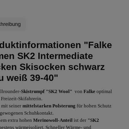
hreibung
duktinformationen "Falke
en SK2 Intermediate
ken Skisocken schwarz
u weiß 39-40"
llrounder-
Skistrumpf "SK2 Wool"
von
Falke
optimal
 Freizeit-Skifahrerin.
t mit seiner
mittelstarken Polsterung
für hohen Schutz
sgewogenen Schuhkontakt.
nem extra hohen
Merinowoll-Anteil
ist der
"SK2
estens wärmeisoliert. Schneller Wärme- und