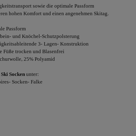
gkeitstransport sowie die optimale Passform
eren hohen Komfort und einen angenehmen Skitag.
ale Passform
nbein- und Knöchel-Schutzpolsterung
tigkeitsableitende 3- Lagen- Konstruktion
die Füße trocken und Blasenfrei
churwolle, 25% Polyamid
e
Ski Socken
unter:
ires- Socken- Falke