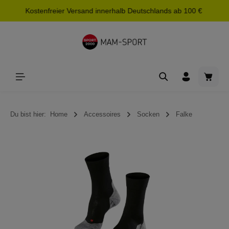
Kostenfreier Versand innerhalb Deutschlands ab 100 €
alt springen
Waren
Du bist hier:
Home
Accessoires
Socken
Falke
Bildergalerie überspringen