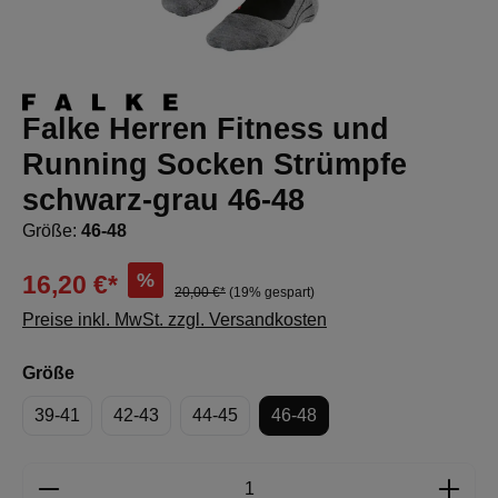
Falke Herren Fitness und
Running Socken Strümpfe
schwarz-grau 46-48
Größe:
46-48
%
16,20 €*
20,00 €*
(19% gespart)
Preise inkl. MwSt. zzgl. Versandkosten
auswählen
Größe
39-41
42-43
44-45
46-48
Produkt Anzahl: Gib den gewünschten Wert e