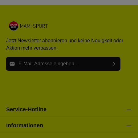
Jetzt Newsletter abonnieren und keine Neuigkeit oder
Aktion mehr verpassen.
E-Mail-Adresse*
Ich habe die
Datenschutzbestimmungen
zur Kenntnis
Die mit einem Stern (*) markierten Felder sind Pflichtfelder.
genommen und die
AGB
gelesen und bin mit ihnen
einverstanden.
Bitte gebe die oben abgebildeten Zeichen ein*
Service-Hotline
Informationen