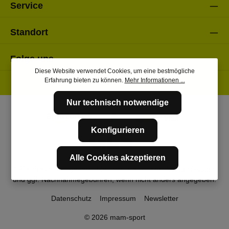
Service
Standort
Folge uns
Diese Website verwendet Cookies, um eine bestmögliche
Erfahrung bieten zu können.
Mehr Informationen ...
Nur technisch notwendige
Konfigurieren
Alle Cookies akzeptieren
* Alle Preise inkl. gesetzl. Mehrwertsteuer zzgl.
Versandkosten
und ggf. Nachnahmegebühren, wenn nicht anders angegeben.
Datenschutz
Impressum
Newsletter
© 2026 mam-sport