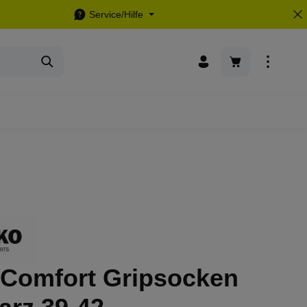
Service/Hilfe
Warenkorb enthä
 Comfort Gripsocken