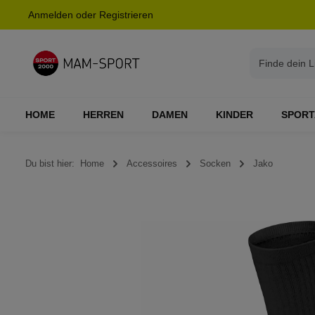
Anmelden
oder
Registrieren
springen
Zur Hauptnavigation springen
HOME
HERREN
DAMEN
KINDER
SPORT
Du bist hier:
Home
Accessoires
Socken
Jako
Bildergalerie überspringen