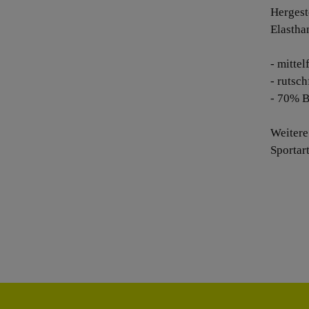
Hergest
Elastha
- mitte
- rutsc
- 70% B
Weiter
Sportar