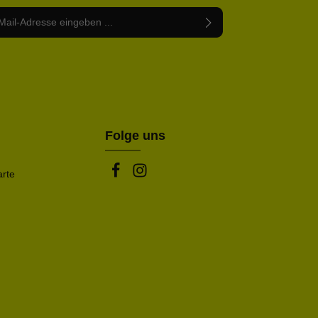
Adresse*
abe die
Datenschutzbestimmungen
zur Kenntnis
nem Stern (*) markierten Felder sind Pflichtfelder.
mmen und die
AGB
gelesen und bin mit ihnen
rstanden.
be die oben abgebildeten Zeichen ein*
Folge uns
arte