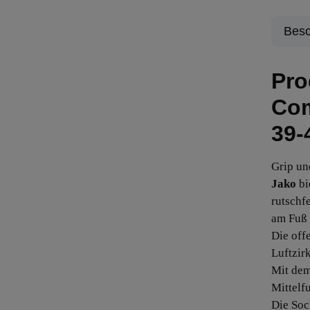
Besc
Pro
Com
39-
Grip un
Jako
bi
rutschf
am Fuß 
Die off
Luftzirk
Mit de
Mittelf
Die Soc