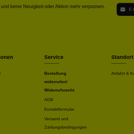
E-Mail-
 und keine Neuigkeit oder Aktion mehr verpassen.
Ich h
Die mit ei
geno
einve
Bitte ge
ionen
Service
Standort
z
Bestellung
Anfahrt & K
widerrufen/
Widerrufsrecht
AGB
Kontaktformular
Versand und
Zahlungsbedingungen