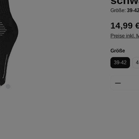
schw
Größe:
39-4
14,99 
Preise inkl.
ausw
Größe
39-42
4
Produkt 