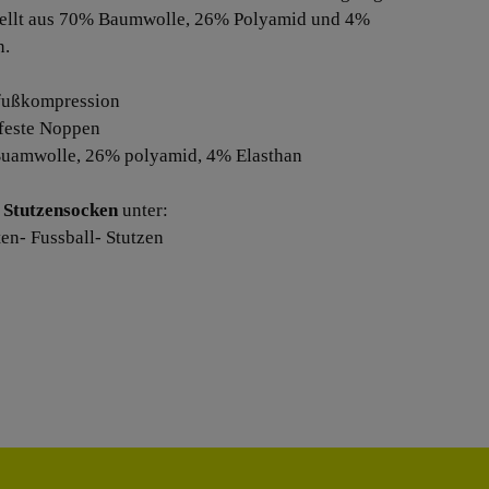
ellt aus 70% Baumwolle, 26% Polyamid und 4%
n.
lfußkompression
hfeste Noppen
uamwolle, 26% polyamid, 4% Elasthan
e
Stutzensocken
unter:
ten- Fussball- Stutzen