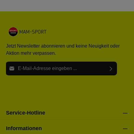
Jetzt Newsletter abonnieren und keine Neuigkeit oder
Aktion mehr verpassen.
E-Mail-Adresse*
Ich habe die
Datenschutzbestimmungen
zur Kenntnis
Die mit einem Stern (*) markierten Felder sind Pflichtfelder.
genommen und die
AGB
gelesen und bin mit ihnen
einverstanden.
Bitte gebe die oben abgebildeten Zeichen ein*
Service-Hotline
Informationen