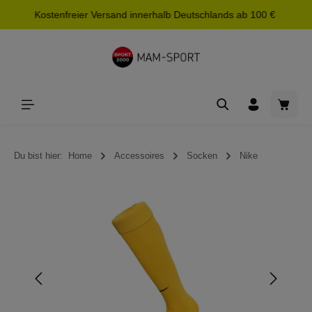
Kostenfreier Versand innerhalb Deutschlands ab 100 €
alt springen
Waren
Du bist hier:
Home
Accessoires
Socken
Nike
Bildergalerie überspringen