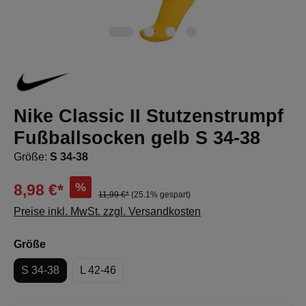
Nike Classic II Stutzenstrumpf
Fußballsocken gelb S 34-38
Größe:
S 34-38
%
8,98 €*
11,99 €*
(25.1% gespart)
Preise inkl. MwSt. zzgl. Versandkosten
auswählen
Größe
S 34-38
L 42-46