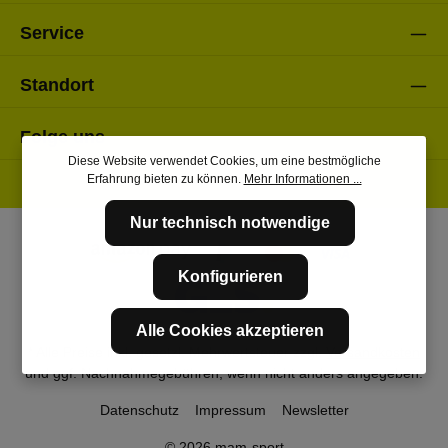
Service
Standort
Folge uns
Diese Website verwendet Cookies, um eine bestmögliche
Erfahrung bieten zu können.
Mehr Informationen ...
Nur technisch notwendige
Konfigurieren
Alle Cookies akzeptieren
* Alle Preise inkl. gesetzl. Mehrwertsteuer zzgl.
Versandkosten
und ggf. Nachnahmegebühren, wenn nicht anders angegeben.
Datenschutz
Impressum
Newsletter
© 2026 mam-sport