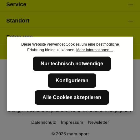
Service
Standort
Folge uns
Diese Website verwendet Cookies, um eine bestmögliche
Erfahrung bieten zu können.
Mehr Informationen ...
Nur technisch notwendige
Konfigurieren
Alle Cookies akzeptieren
* Alle Preise inkl. gesetzl. Mehrwertsteuer zzgl.
Versandkosten
und ggf. Nachnahmegebühren, wenn nicht anders angegeben.
Datenschutz
Impressum
Newsletter
© 2026 mam-sport