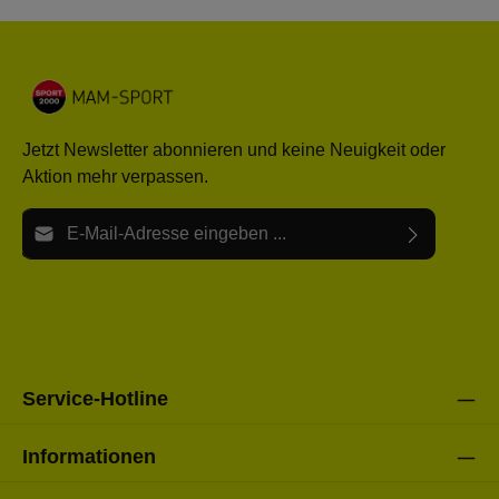
Jetzt Newsletter abonnieren und keine Neuigkeit oder
Aktion mehr verpassen.
E-Mail-Adresse*
Ich habe die
Datenschutzbestimmungen
zur Kenntnis
Die mit einem Stern (*) markierten Felder sind Pflichtfelder.
genommen und die
AGB
gelesen und bin mit ihnen
einverstanden.
Bitte gebe die oben abgebildeten Zeichen ein*
Service-Hotline
Informationen