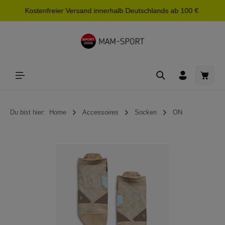
Kostenfreier Versand innerhalb Deutschlands ab 100 €
alt springen
Waren
Du bist hier:
Home
Accessoires
Socken
ON
Bildergalerie überspringen