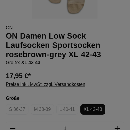
ON
ON Damen Low Sock
Laufsocken Sportsocken
rosebrown-grey XL 42-43
Größe:
XL 42-43
17,95 €*
Preise inkl. MwSt. zzgl. Versandkosten
auswählen
Größe
S 36-37
M 38-39
L 40-41
XL 42-43
(Diese Option ist zurzeit nicht verfügbar.)
(Diese Option ist zurzeit nicht verfügbar.)
(Diese Option ist zurzeit nicht verf
Produkt Anzahl: Gib den gewünschten Wert e