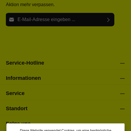
Aktion mehr verpassen.
E-Mail-Adresse*
Ich habe die
Datenschutzbestimmungen
zur Kenntnis
Die mit einem Stern (*) markierten Felder sind Pflichtfelder.
genommen und die
AGB
gelesen und bin mit ihnen
einverstanden.
Bitte gebe die oben abgebildeten Zeichen ein*
Service-Hotline
Informationen
Service
Standort
Folge uns
Diese Website verwendet Cookies, um eine bestmögliche