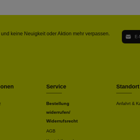
E-Mail-
 und keine Neuigkeit oder Aktion mehr verpassen.
Ich h
Die mit ei
geno
einve
Bitte ge
ionen
Service
Standort
z
Bestellung
Anfahrt & K
widerrufen/
Widerrufsrecht
AGB