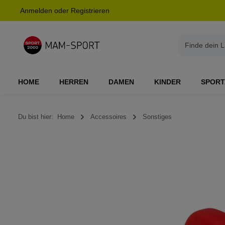
Anmelden
oder
Registrieren
springen
Zur Hauptnavigation springen
HOME
HERREN
DAMEN
KINDER
SPORT
Du bist hier:
Home
Accessoires
Sonstiges
Bildergalerie überspringen