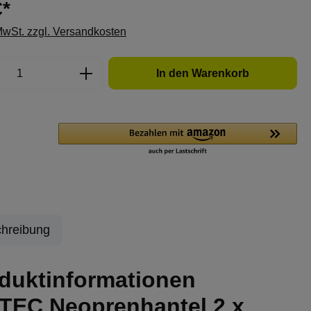
€*
 MwSt. zzgl. Versandkosten
Anzahl: Gib den gewünschten Wert ein oder
In den Warenkorb
hreibung
duktinformationen
TEC Neoprenhantel 2 x