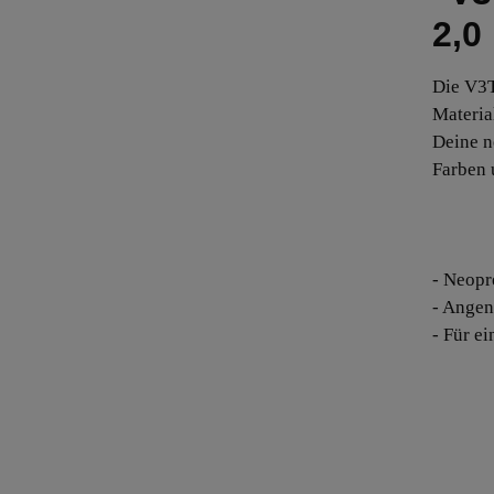
2,0
Die V3T
Material
Deine n
Farben 
- Neopr
- Angen
- Für e