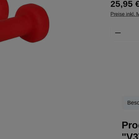
25,95 
Preise inkl.
Produkt 
Besc
Pro
"V3