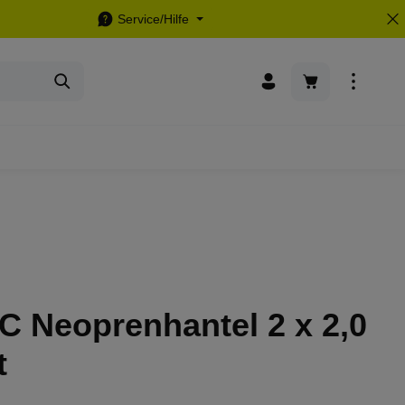
Service/Hilfe
Warenkorb enthä
C Neoprenhantel 2 x 2,0
t