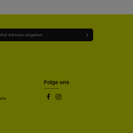
Adresse*
abe die
Datenschutzbestimmungen
zur Kenntnis
nem Stern (*) markierten Felder sind Pflichtfelder.
mmen und die
AGB
gelesen und bin mit ihnen
rstanden.
be die oben abgebildeten Zeichen ein*
Folge uns
arte