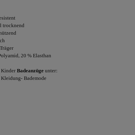
.
esistent
ll trocknend
hützend
sch
 Träger
Polyamid, 20 % Elasthan
 Kinder
Badeanzüge
unter:
- Kleidung- Bademode