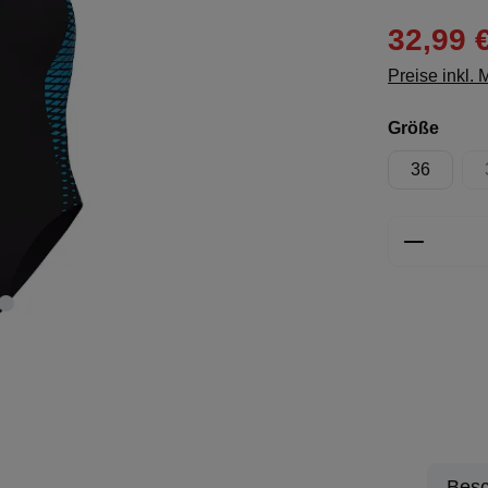
32,99 
Preise inkl.
ausw
Größe
36
Produkt 
Besc