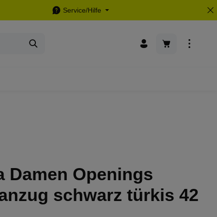
Service/Hilfe
Warenkorb enthä
a Damen Openings
anzug schwarz türkis 42