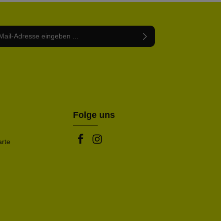
Adresse*
abe die
Datenschutzbestimmungen
zur Kenntnis
nem Stern (*) markierten Felder sind Pflichtfelder.
mmen und die
AGB
gelesen und bin mit ihnen
rstanden.
be die oben abgebildeten Zeichen ein*
Folge uns
arte