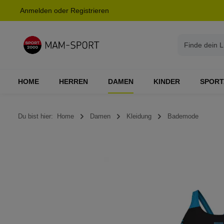
Anmelden
oder
Registrieren
springen
Zur Hauptnavigation springen
HOME
HERREN
DAMEN
KINDER
SPORT
Du bist hier:
Home
Damen
Kleidung
Bademode
Bildergalerie überspringen