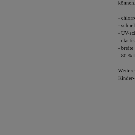
können
- chlorr
- schne
- UV-sc
- elasti
- breite
- 80 % 
Weitere
Kinder