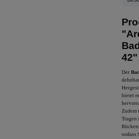
Pro
"Ar
Bad
42"
Der
Bad
dehnbar
Hergest
bietet 
hervorr
Zudem
Tragen 
Rückenl
sodass 