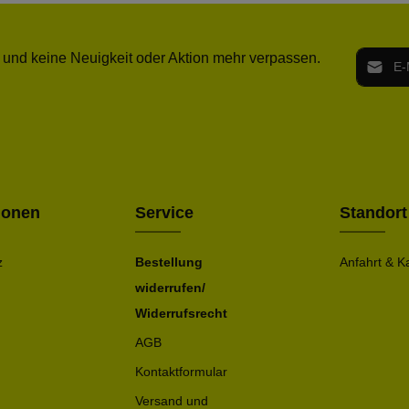
E-Mail-
 und keine Neuigkeit oder Aktion mehr verpassen.
Ich h
Die mit ei
geno
einve
Bitte ge
ionen
Service
Standort
z
Bestellung
Anfahrt & K
widerrufen/
Widerrufsrecht
AGB
Kontaktformular
Versand und