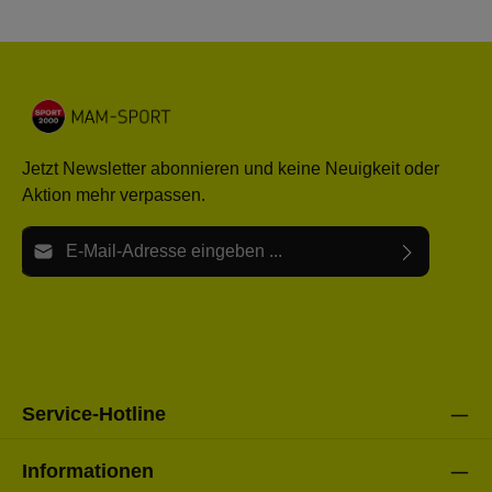
Jetzt Newsletter abonnieren und keine Neuigkeit oder
Aktion mehr verpassen.
E-Mail-Adresse*
Ich habe die
Datenschutzbestimmungen
zur Kenntnis
Die mit einem Stern (*) markierten Felder sind Pflichtfelder.
genommen und die
AGB
gelesen und bin mit ihnen
einverstanden.
Bitte gebe die oben abgebildeten Zeichen ein*
Service-Hotline
Informationen