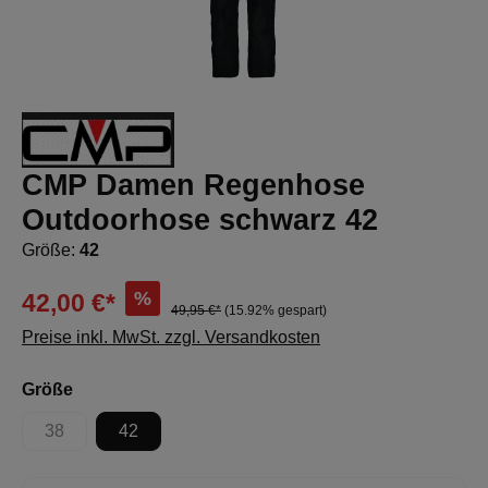
CMP Damen Regenhose
Outdoorhose schwarz 42
Größe:
42
%
42,00 €*
49,95 €*
(15.92% gespart)
Preise inkl. MwSt. zzgl. Versandkosten
auswählen
Größe
38
42
(Diese Option ist zurzeit nicht verfügbar.)