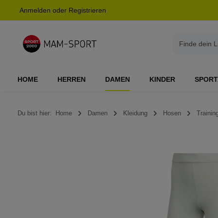
Anmelden
oder
Registrieren
springen
Zur Hauptnavigation springen
HOME
HERREN
DAMEN
KINDER
SPORT
Du bist hier:
Home
Damen
Kleidung
Hosen
Training
Bildergalerie überspringen