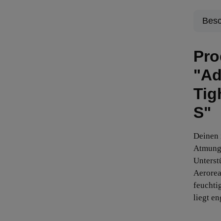
Besc
Pro
"Ad
Tig
S"
Deinen 
Atmung 
Unterst
Aerorea
feuchti
liegt en