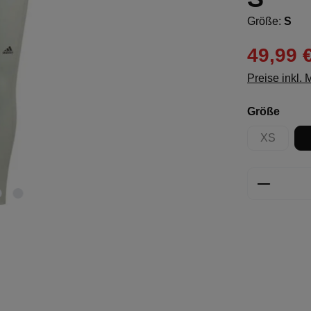
Größe:
S
49,99 
Preise inkl.
ausw
Größe
XS
(Diese Opt
Produkt 