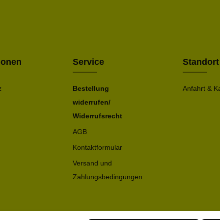
Ich h
Die mit ei
geno
einve
Bitte ge
ionen
Service
Standort
z
Bestellung
Anfahrt & K
widerrufen/
Widerrufsrecht
AGB
Kontaktformular
Versand und
Zahlungsbedingungen