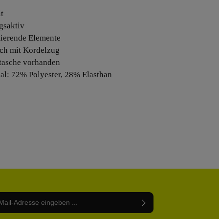
it
gsaktiv
ktierende Elemente
isch mit Kordelzug
ntasche vorhanden
ial: 72% Polyester, 28% Elasthan
Adresse*