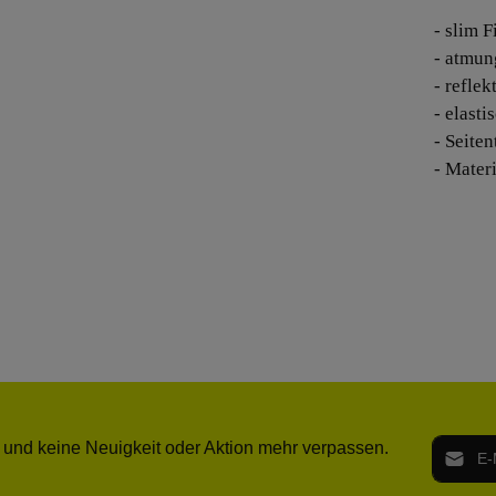
- slim F
- atmun
- refle
- elast
- Seite
- Mater
E-Mail-
 und keine Neuigkeit oder Aktion mehr verpassen.