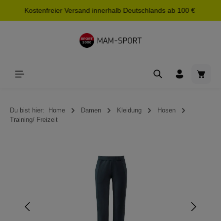
Kostenfreier Versand innerhalb Deutschlands ab 100 €
alt springen
Waren
Du bist hier:
Home
Damen
Kleidung
Hosen
Training/ Freizeit
Bildergalerie überspringen