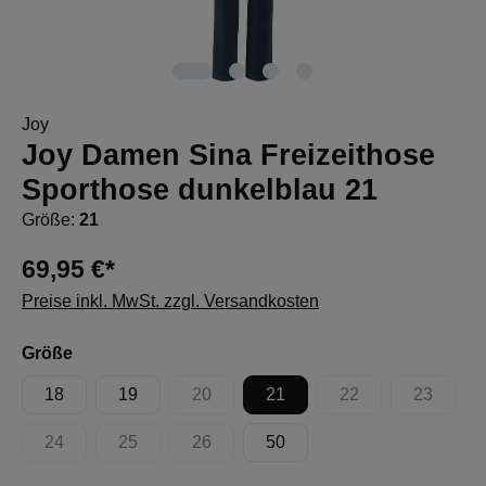
Joy
Joy Damen Sina Freizeithose
Sporthose dunkelblau 21
Größe:
21
69,95 €*
Preise inkl. MwSt. zzgl. Versandkosten
auswählen
Größe
18
19
20
21
22
23
(Diese Option ist zurzeit nicht verfügbar.)
(Diese Option ist zur
(Diese Op
24
25
26
50
(Diese Option ist zurzeit nicht verfügbar.)
(Diese Option ist zurzeit nicht verfügbar.)
(Diese Option ist zurzeit nicht verfügbar.)