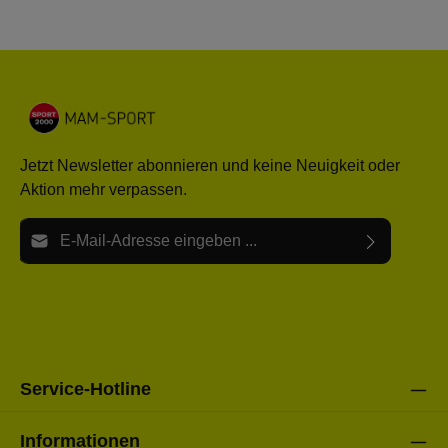
Jetzt Newsletter abonnieren und keine Neuigkeit oder
Aktion mehr verpassen.
E-Mail-Adresse*
Ich habe die
Datenschutzbestimmungen
zur Kenntnis
Die mit einem Stern (*) markierten Felder sind Pflichtfelder.
genommen und die
AGB
gelesen und bin mit ihnen
einverstanden.
Bitte gebe die oben abgebildeten Zeichen ein*
Service-Hotline
Informationen