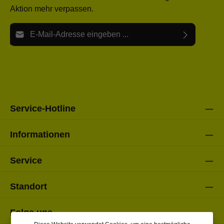
Aktion mehr verpassen.
E-Mail-Adresse*
Ich habe die
Datenschutzbestimmungen
zur Kenntnis
Die mit einem Stern (*) markierten Felder sind Pflichtfelder.
genommen und die
AGB
gelesen und bin mit ihnen
einverstanden.
Bitte gebe die oben abgebildeten Zeichen ein*
Service-Hotline
Informationen
Service
Standort
Folge uns