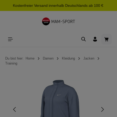
Kostenfreier Versand innerhalb Deutschlands ab 100 €
alt springen
Waren
Du bist hier:
Home
Damen
Kleidung
Jacken
Training
Bildergalerie überspringen