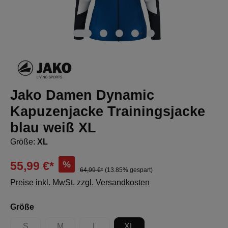
Jako Damen Dynamic
Kapuzenjacke Trainingsjacke
blau weiß XL
Größe:
XL
%
55,99 €*
64,99 €*
(13.85% gespart)
Preise inkl. MwSt. zzgl. Versandkosten
auswählen
Größe
S
M
L
XL