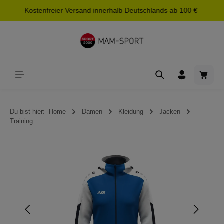
Kostenfreier Versand innerhalb Deutschlands ab 100 €
alt springen
Waren
Du bist hier:
Home
Damen
Kleidung
Jacken
Training
Bildergalerie überspringen