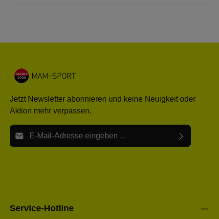
Jetzt Newsletter abonnieren und keine Neuigkeit oder
Aktion mehr verpassen.
E-Mail-Adresse*
Ich habe die
Datenschutzbestimmungen
zur Kenntnis
Die mit einem Stern (*) markierten Felder sind Pflichtfelder.
genommen und die
AGB
gelesen und bin mit ihnen
einverstanden.
Bitte gebe die oben abgebildeten Zeichen ein*
Service-Hotline