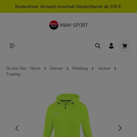
Kostenfreier Versand innerhalb Deutschlands ab 100 €
alt springen
Waren
Du bist hier:
Home
Damen
Kleidung
Jacken
Training
Bildergalerie überspringen