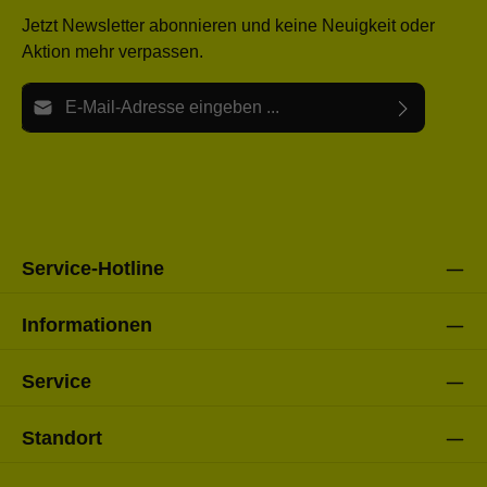
Jetzt Newsletter abonnieren und keine Neuigkeit oder
Aktion mehr verpassen.
E-Mail-Adresse*
Ich habe die
Datenschutzbestimmungen
zur Kenntnis
Die mit einem Stern (*) markierten Felder sind Pflichtfelder.
genommen und die
AGB
gelesen und bin mit ihnen
einverstanden.
Bitte gebe die oben abgebildeten Zeichen ein*
Service-Hotline
Informationen
Service
Standort