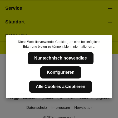
Service
Standort
Folge uns
Diese Website verwendet Cookies, um eine bestmögliche
Erfahrung bieten zu können.
Mehr Informationen ...
Nur technisch notwendige
Konfigurieren
Alle Cookies akzeptieren
* Alle Preise inkl. gesetzl. Mehrwertsteuer zzgl.
Versandkosten
und ggf. Nachnahmegebühren, wenn nicht anders angegeben.
Datenschutz
Impressum
Newsletter
© 2026 mam-sport