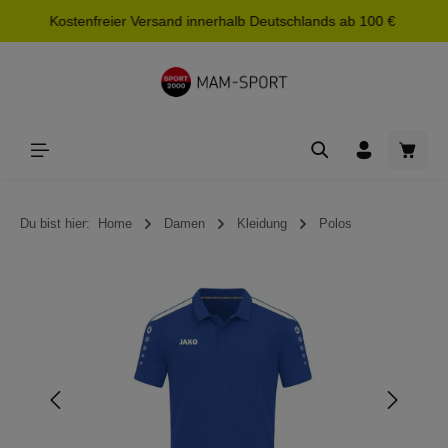
Kostenfreier Versand innerhalb Deutschlands ab 100 €
alt springen
Waren
Du bist hier:
Home
Damen
Kleidung
Polos
Bildergalerie überspringen