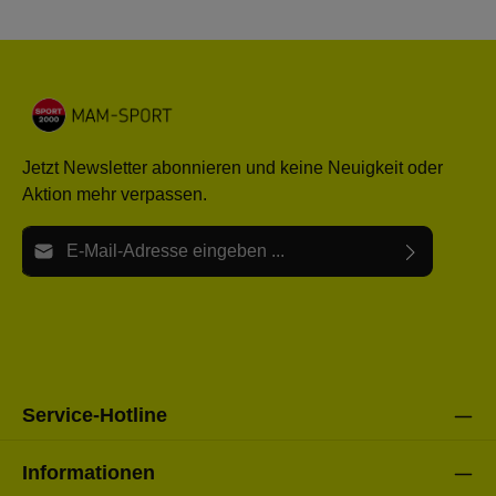
Jetzt Newsletter abonnieren und keine Neuigkeit oder
Aktion mehr verpassen.
E-Mail-Adresse*
Ich habe die
Datenschutzbestimmungen
zur Kenntnis
Die mit einem Stern (*) markierten Felder sind Pflichtfelder.
genommen und die
AGB
gelesen und bin mit ihnen
einverstanden.
Bitte gebe die oben abgebildeten Zeichen ein*
Service-Hotline
Informationen