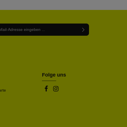
Adresse*
abe die
Datenschutzbestimmungen
zur Kenntnis
nem Stern (*) markierten Felder sind Pflichtfelder.
mmen und die
AGB
gelesen und bin mit ihnen
rstanden.
be die oben abgebildeten Zeichen ein*
Folge uns
arte