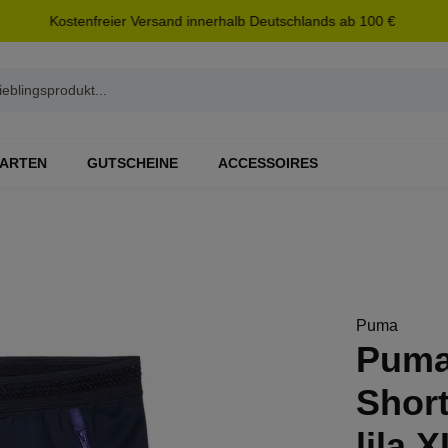
Kostenfreier Versand innerhalb Deutschlands ab 100 €
ARTEN
GUTSCHEINE
ACCESSOIRES
Puma
Puma
Short
lila X