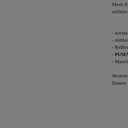
Mesh-Ei
aufmisc
- norma
- mittl
- Reißv
-
PUM
- Mater
Weiter
Damen -