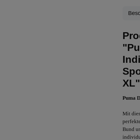
Besc
Pro
"P
Ind
Spo
XL"
Puma D
Mit die
perfekt
Bund un
individ