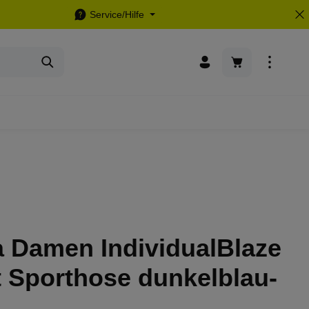
Service/Hilfe
Warenkorb enthä
 Damen IndividualBlaze
 Sporthose dunkelblau-
L