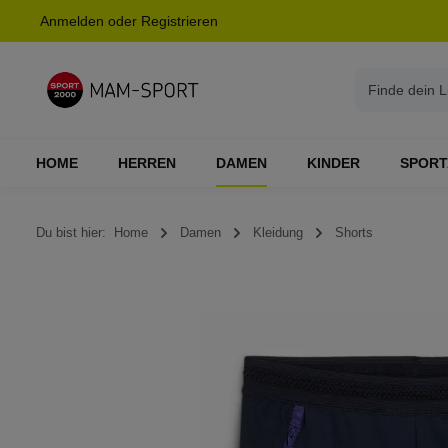
Anmelden
oder
Registrieren
springen
Zur Hauptnavigation springen
HOME
HERREN
DAMEN
KINDER
SPORT
Du bist hier:
Home
Damen
Kleidung
Shorts
Bildergalerie überspringen