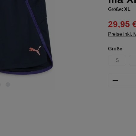
Größe:
XL
29,95 
Preise inkl.
ausw
Größe
S
(Diese Opt
Produkt 