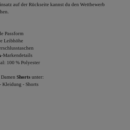
nsatz auf der Rückseite kannst du den Wettbewerb
hen.
le Passform
ere Leibhöhe
erschlusstaschen
A
-Markendetails
ial: 100 % Polyester
e Damen
Shorts
unter:
 Kleidung - Shorts