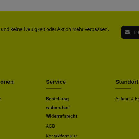
E-Mail-
 und keine Neuigkeit oder Aktion mehr verpassen.
Ich h
Die mit ei
geno
einve
Bitte ge
ionen
Service
Standort
z
Bestellung
Anfahrt & K
widerrufen/
Widerrufsrecht
AGB
Kontaktformular