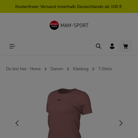
Kostenfreier Versand innerhalb Deutschlands ab 100 €
alt springen
Waren
Du bist hier:
Home
Damen
Kleidung
T-Shirts
Bildergalerie überspringen