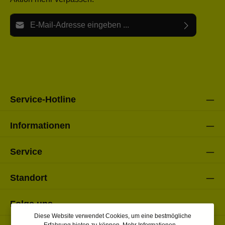
E-Mail-Adresse*
Ich habe die
Datenschutzbestimmungen
zur Kenntnis
Die mit einem Stern (*) markierten Felder sind Pflichtfelder.
genommen und die
AGB
gelesen und bin mit ihnen
einverstanden.
Bitte gebe die oben abgebildeten Zeichen ein*
Service-Hotline
Informationen
Service
Standort
Folge uns
Diese Website verwendet Cookies, um eine bestmögliche