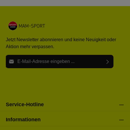
Jetzt Newsletter abonnieren und keine Neuigkeit oder
Aktion mehr verpassen.
E-Mail-Adresse*
Ich habe die
Datenschutzbestimmungen
zur Kenntnis
Die mit einem Stern (*) markierten Felder sind Pflichtfelder.
genommen und die
AGB
gelesen und bin mit ihnen
einverstanden.
Bitte gebe die oben abgebildeten Zeichen ein*
Service-Hotline
Informationen