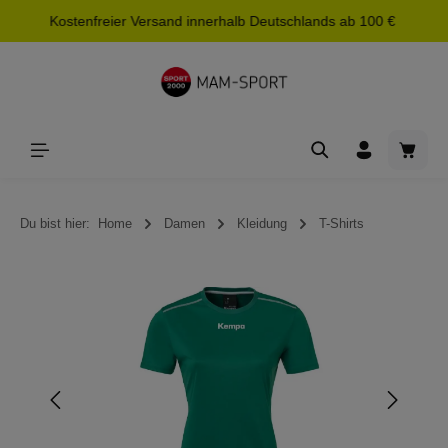
Kostenfreier Versand innerhalb Deutschlands ab 100 €
alt springen
Waren
Du bist hier:
Home
Damen
Kleidung
T-Shirts
Bildergalerie überspringen