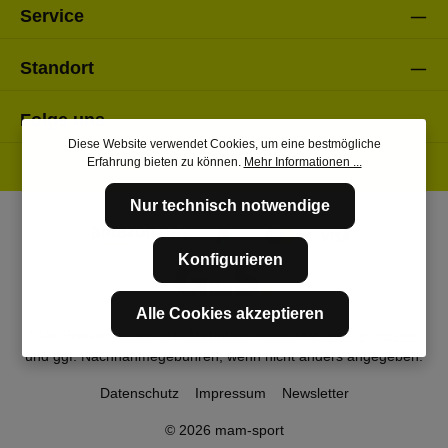
Service
Standort
Folge uns
Diese Website verwendet Cookies, um eine bestmögliche
Erfahrung bieten zu können.
Mehr Informationen ...
Nur technisch notwendige
Konfigurieren
Alle Cookies akzeptieren
* Alle Preise inkl. gesetzl. Mehrwertsteuer zzgl.
Versandkosten
und ggf. Nachnahmegebühren, wenn nicht anders angegeben.
Datenschutz
Impressum
Newsletter
© 2026 mam-sport