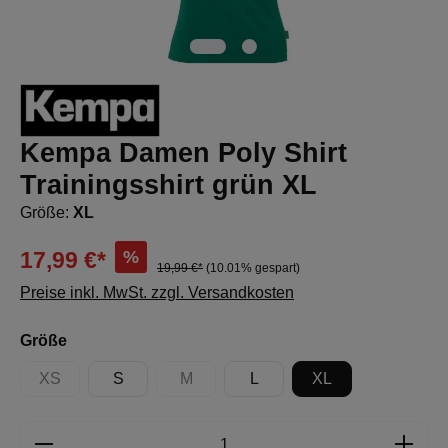
Kempa Damen Poly Shirt
Trainingsshirt grün XL
Größe:
XL
%
17,99 €*
19,99 €*
(10.01% gespart)
Preise inkl. MwSt. zzgl. Versandkosten
auswählen
Größe
XS
S
M
L
XL
(Diese Option ist zurzeit nicht verfügbar.)
(Diese Option ist zurzeit nicht verfügbar.)
Produkt Anzahl: Gib den gewünschten Wert e