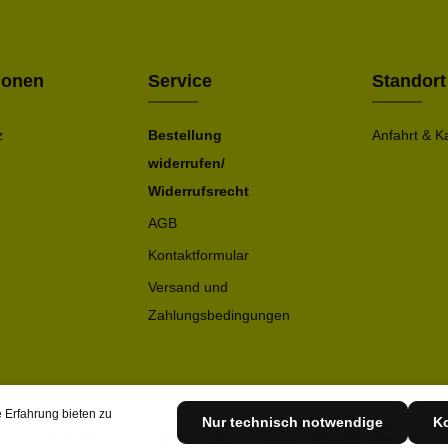
Bitte ge
ionen
Service
Standort
z
Bestellung
Anfahrt & K
widerrufen/
Widerrufsrecht
AGB
Kontaktformular
Versand und
Zahlungsbedingungen
 Erfahrung bieten zu
Nur technisch notwendige
Ko