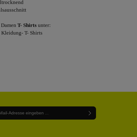
lltrocknend
alsausschnitt
e Damen
T- Shirts
unter:
Kleidung- T- Shirts
Adresse*
abe die
Datenschutzbestimmungen
zur Kenntnis
nem Stern (*) markierten Felder sind Pflichtfelder.
mmen und die
AGB
gelesen und bin mit ihnen
rstanden.