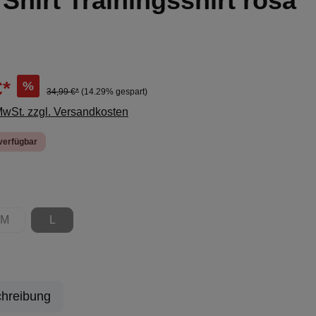
- Shirt Trainingsshirt rosa
€*
%
34,99 €*
(14.29% gespart)
 MwSt. zzgl. Versandkosten
verfügbar
ählen
M
L
ion ist zurzeit nicht verfügbar.)
(Diese Option ist zurzeit nicht verfügbar.)
(Diese Option ist zurzeit nicht verfügbar.)
hreibung