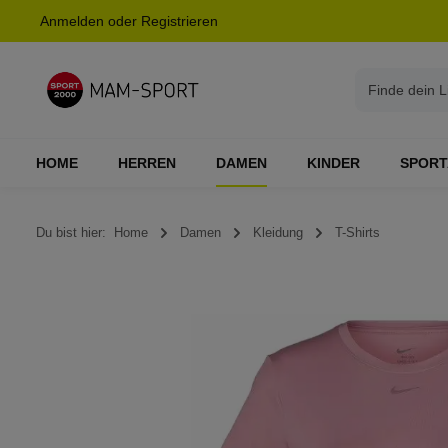
Anmelden
oder
Registrieren
springen
Zur Hauptnavigation springen
HOME
HERREN
DAMEN
KINDER
SPORT
Du bist hier:
Home
Damen
Kleidung
T-Shirts
Bildergalerie überspringen