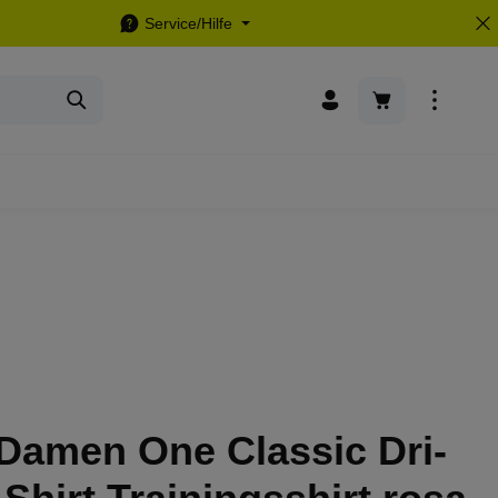
Service/Hilfe
Warenkorb enthä
Damen One Classic Dri-