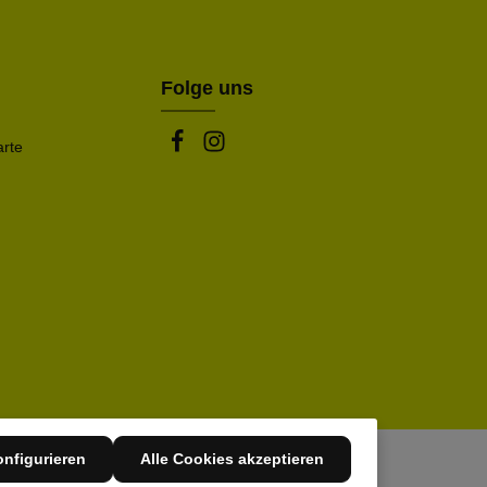
be die oben abgebildeten Zeichen ein*
Folge uns
arte
nfigurieren
Alle Cookies akzeptieren