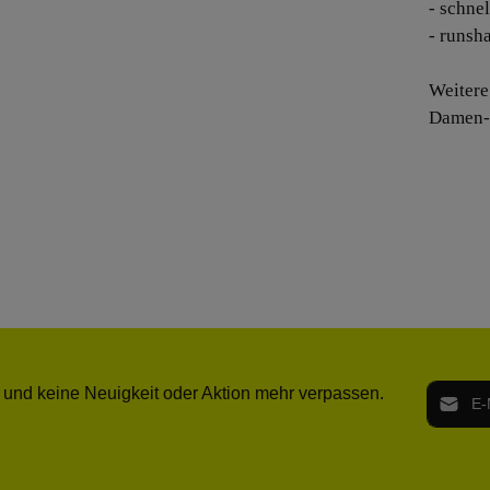
- schne
- runsh
Weiter
Damen- 
E-Mail-
 und keine Neuigkeit oder Aktion mehr verpassen.
Ich h
Die mit ei
geno
einve