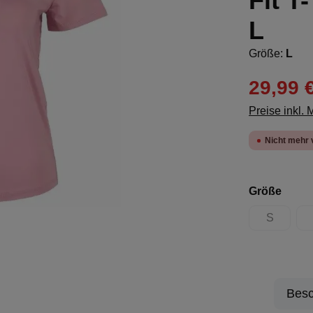
Fit T
L
Größe:
L
29,99 
Preise inkl.
Nicht mehr 
ausw
Größe
S
(Diese Opt
Besc