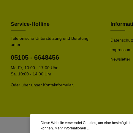
Service-Hotline
Informat
Telefonische Unterstützung und Beratung
Datenschut
unter:
Impressum
05105 - 6648456
Newsletter
Mo-Fr, 10:00 - 17:00 Uhr
Sa. 10:00 - 14:00 Uhr
Oder über unser
Kontaktformular
.
Diese Website verwendet Cookies, um eine bestmögliche
können.
Mehr Informationen ...