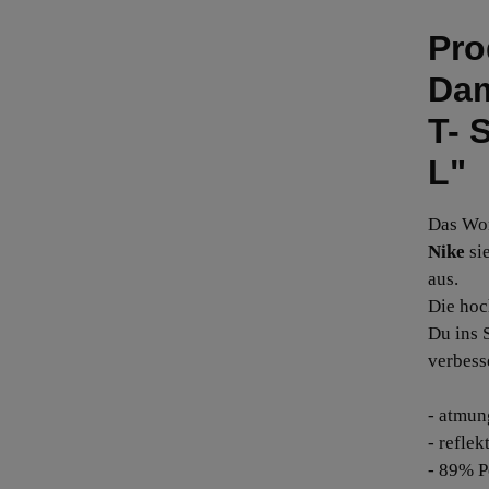
Pro
Dam
T- 
L"
Das Wo
Nike
sie
aus.
Die hoc
Du ins 
verbess
- atmun
- reflek
- 89% P