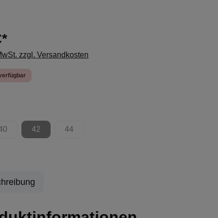
€*
 MwSt. zzgl. Versandkosten
verfügbar
ählen
40
42
44
ion ist zurzeit nicht verfügbar.)
(Diese Option ist zurzeit nicht verfügbar.)
(Diese Option ist zurzeit nicht verfügbar.)
(Diese Option ist zurzeit nicht verfügbar.)
hreibung
duktinformationen