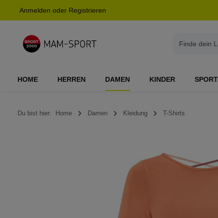
Anmelden
oder
Registrieren
springen
Zur Hauptnavigation springen
HOME
HERREN
DAMEN
KINDER
SPORT
Du bist hier:
Home
Damen
Kleidung
T-Shirts
Bildergalerie überspringen