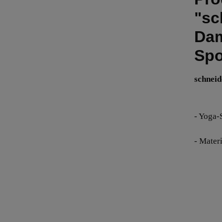
"sc
Dam
Spo
schnei
- Yoga-S
- Mater