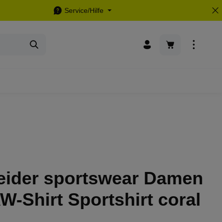
Service/Hilfe
Warenkorb enthä
eider sportswear Damen
-Shirt Sportshirt coral