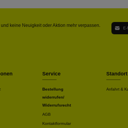
E-Mail-
 und keine Neuigkeit oder Aktion mehr verpassen.
Ich h
Die mit ei
geno
einve
Bitte ge
ionen
Service
Standort
z
Bestellung
Anfahrt & K
widerrufen/
Widerrufsrecht
AGB
Kontaktformular