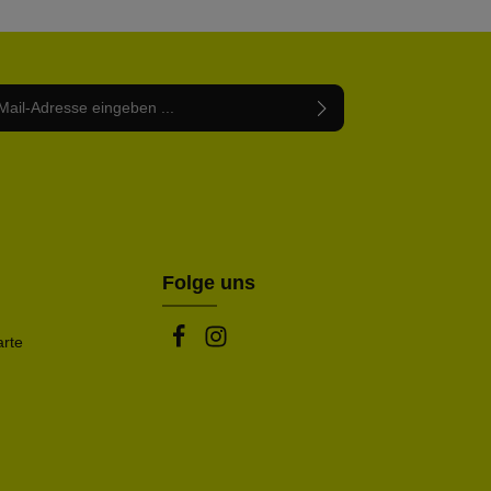
Adresse*
abe die
Datenschutzbestimmungen
zur Kenntnis
nem Stern (*) markierten Felder sind Pflichtfelder.
mmen und die
AGB
gelesen und bin mit ihnen
rstanden.
be die oben abgebildeten Zeichen ein*
Folge uns
arte