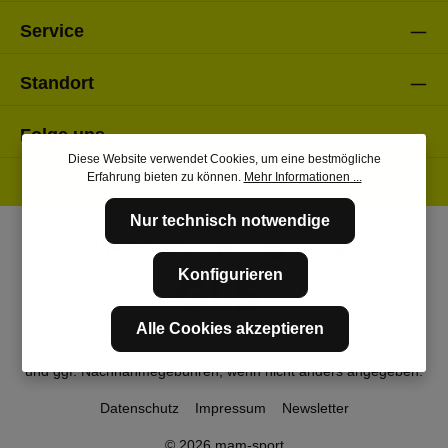
Service
Standort
Folge uns
Diese Website verwendet Cookies, um eine bestmögliche
Erfahrung bieten zu können.
Mehr Informationen ...
Nur technisch notwendige
Konfigurieren
Alle Cookies akzeptieren
* Alle Preise inkl. gesetzl. Mehrwertsteuer zzgl.
Versandkosten
und ggf. Nachnahmegebühren, wenn nicht anders angegeben.
Datenschutz
Impressum
Newsletter
© 2026 mam-sport