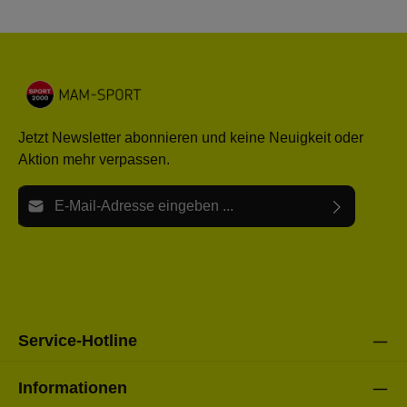
Jetzt Newsletter abonnieren und keine Neuigkeit oder
Aktion mehr verpassen.
E-Mail-Adresse*
Ich habe die
Datenschutzbestimmungen
zur Kenntnis
Die mit einem Stern (*) markierten Felder sind Pflichtfelder.
genommen und die
AGB
gelesen und bin mit ihnen
einverstanden.
Bitte gebe die oben abgebildeten Zeichen ein*
Service-Hotline
Informationen