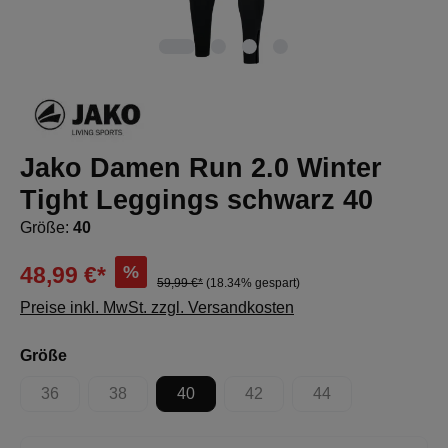
Jako Damen Run 2.0 Winter
Tight Leggings schwarz 40
Größe:
40
%
48,99 €*
59,99 €*
(18.34% gespart)
Preise inkl. MwSt. zzgl. Versandkosten
auswählen
Größe
36
38
40
42
44
(Diese Option ist zurzeit nicht verfügbar.)
(Diese Option ist zurzeit nicht verfügbar.)
(Diese Option ist zurzeit nicht 
(Diese Option ist zur