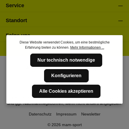
Service
Standort
Folge uns
Diese Website verwendet Cookies, um eine bestmögliche
Erfahrung bieten zu können.
Mehr Informationen ...
Nur technisch notwendige
Konfigurieren
Alle Cookies akzeptieren
* Alle Preise inkl. gesetzl. Mehrwertsteuer zzgl.
Versandkosten
und ggf. Nachnahmegebühren, wenn nicht anders angegeben.
Datenschutz
Impressum
Newsletter
© 2026 mam-sport