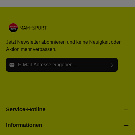
Jetzt Newsletter abonnieren und keine Neuigkeit oder
Aktion mehr verpassen.
E-Mail-Adresse*
Ich habe die
Datenschutzbestimmungen
zur Kenntnis
Die mit einem Stern (*) markierten Felder sind Pflichtfelder.
genommen und die
AGB
gelesen und bin mit ihnen
einverstanden.
Bitte gebe die oben abgebildeten Zeichen ein*
Service-Hotline
Informationen