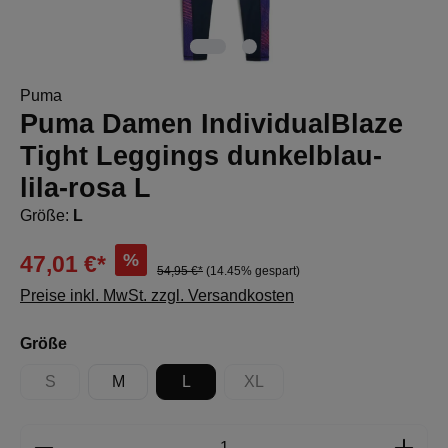
Puma
Puma Damen IndividualBlaze
Tight Leggings dunkelblau-
lila-rosa L
Größe:
L
%
47,01 €*
54,95 €*
(14.45% gespart)
Preise inkl. MwSt. zzgl. Versandkosten
auswählen
Größe
S
M
L
XL
(Diese Option ist zurzeit nicht verfügbar.)
(Diese Option ist zurzeit nicht 
Produkt Anzahl: Gib den gewünschten Wert e