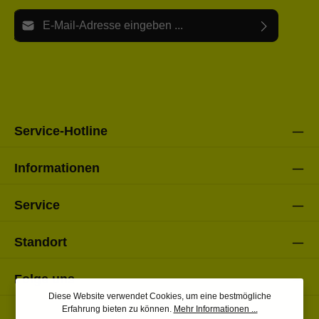
E-Mail-Adresse*
Ich habe die
Datenschutzbestimmungen
zur Kenntnis
Die mit einem Stern (*) markierten Felder sind Pflichtfelder.
genommen und die
AGB
gelesen und bin mit ihnen
einverstanden.
Bitte gebe die oben abgebildeten Zeichen ein*
Service-Hotline
Informationen
Service
Standort
Folge uns
Diese Website verwendet Cookies, um eine bestmögliche
Erfahrung bieten zu können.
Mehr Informationen ...