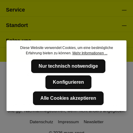
Service
Standort
Folge uns
Diese Website verwendet Cookies, um eine bestmögliche
Erfahrung bieten zu können.
Mehr Informationen ...
Nur technisch notwendige
Konfigurieren
Alle Cookies akzeptieren
* Alle Preise inkl. gesetzl. Mehrwertsteuer zzgl.
Versandkosten
und ggf. Nachnahmegebühren, wenn nicht anders angegeben.
Datenschutz
Impressum
Newsletter
© 2026 mam-sport