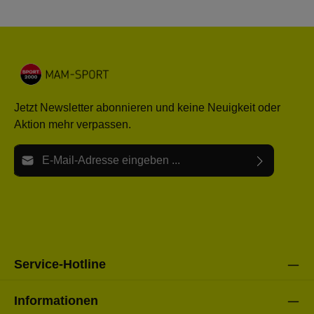
Jetzt Newsletter abonnieren und keine Neuigkeit oder
Aktion mehr verpassen.
E-Mail-Adresse*
Ich habe die
Datenschutzbestimmungen
zur Kenntnis
Die mit einem Stern (*) markierten Felder sind Pflichtfelder.
genommen und die
AGB
gelesen und bin mit ihnen
einverstanden.
Bitte gebe die oben abgebildeten Zeichen ein*
Service-Hotline
Informationen