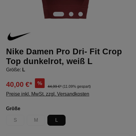
Nike Damen Pro Dri- Fit Crop
Top dunkelrot, weiß L
Größe:
L
%
40,00 €*
44,99 €*
(11.09% gespart)
Preise inkl. MwSt. zzgl. Versandkosten
auswählen
Größe
S
M
L
(Diese Option ist zurzeit nicht verfügbar.)
(Diese Option ist zurzeit nicht verfügbar.)