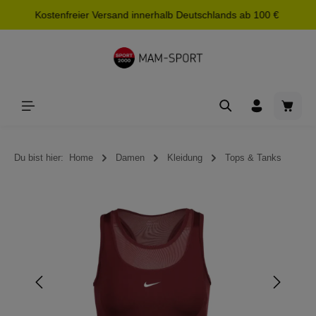
Kostenfreier Versand innerhalb Deutschlands ab 100 €
alt springen
Waren
Du bist hier:
Home
Damen
Kleidung
Tops & Tanks
Bildergalerie überspringen