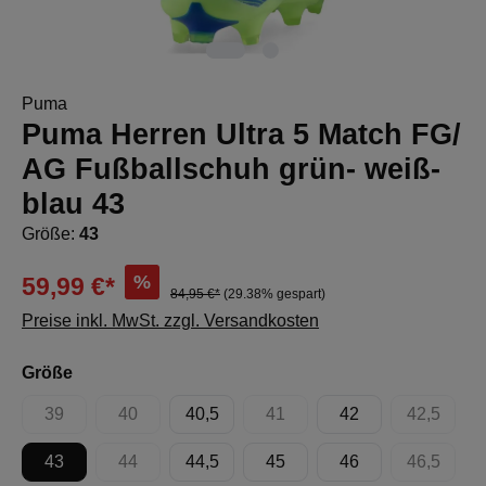
Puma
Puma Herren Ultra 5 Match FG/
AG Fußballschuh grün- weiß-
blau 43
Größe:
43
%
59,99 €*
84,95 €*
(29.38% gespart)
Preise inkl. MwSt. zzgl. Versandkosten
auswählen
Größe
39
40
40,5
41
42
42,5
(Diese Option ist zurzeit nicht verfügbar.)
(Diese Option ist zurzeit nicht verfügbar.)
(Diese Option ist zurzeit nicht 
(Diese Op
43
44
44,5
45
46
46,5
(Diese Option ist zurzeit nicht verfügbar.)
(Diese Op