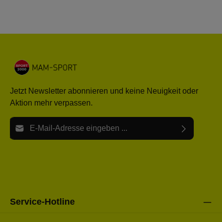
Jetzt Newsletter abonnieren und keine Neuigkeit oder
Aktion mehr verpassen.
E-Mail-Adresse*
Ich habe die
Datenschutzbestimmungen
zur Kenntnis
Die mit einem Stern (*) markierten Felder sind Pflichtfelder.
genommen und die
AGB
gelesen und bin mit ihnen
einverstanden.
Bitte gebe die oben abgebildeten Zeichen ein*
Service-Hotline