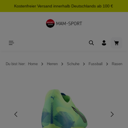
Kostenfreier Versand innerhalb Deutschlands ab 100 €
alt springen
Waren
Du bist hier:
Home
Herren
Schuhe
Fussball
Rasen
Bildergalerie überspringen