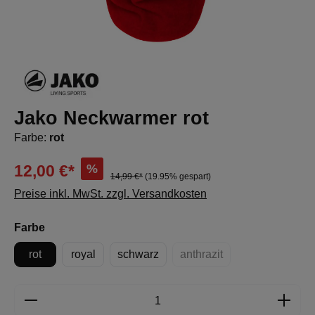
Jako Neckwarmer rot
Farbe:
rot
%
12,00 €*
14,99 €*
(19.95% gespart)
Preise inkl. MwSt. zzgl. Versandkosten
auswählen
Farbe
rot
royal
schwarz
anthrazit
(Diese Option ist zurzeit n
Produkt Anzahl: Gib den gewünschten Wert e