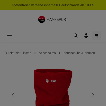
Kostenfreier Versand innerhalb Deutschlands ab 100 €
alt springen
Waren
Du bist hier:
Home
Accessoires
Handschuhe & Hauben
Bildergalerie überspringen