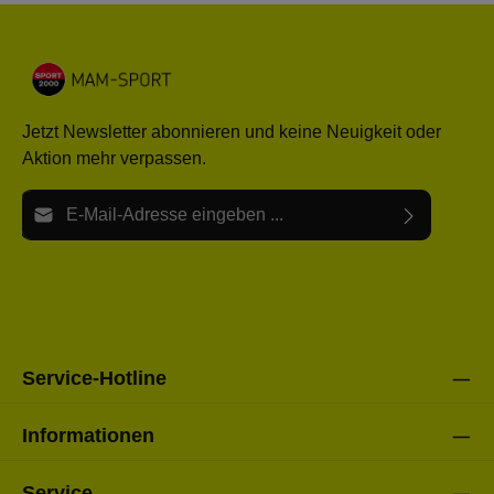
Jetzt Newsletter abonnieren und keine Neuigkeit oder
Aktion mehr verpassen.
E-Mail-Adresse*
Ich habe die
Datenschutzbestimmungen
zur Kenntnis
Die mit einem Stern (*) markierten Felder sind Pflichtfelder.
genommen und die
AGB
gelesen und bin mit ihnen
einverstanden.
Bitte gebe die oben abgebildeten Zeichen ein*
Service-Hotline
Informationen
Service