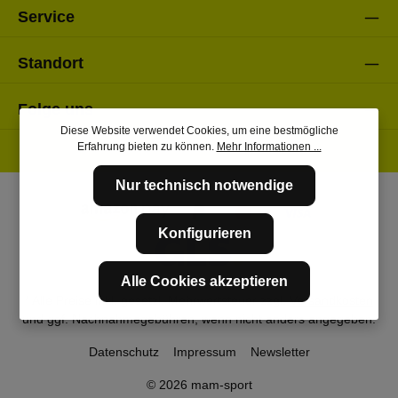
Service
Standort
Folge uns
Diese Website verwendet Cookies, um eine bestmögliche
Erfahrung bieten zu können.
Mehr Informationen ...
Nur technisch notwendige
Konfigurieren
Alle Cookies akzeptieren
* Alle Preise inkl. gesetzl. Mehrwertsteuer zzgl.
Versandkosten
und ggf. Nachnahmegebühren, wenn nicht anders angegeben.
Datenschutz
Impressum
Newsletter
© 2026 mam-sport