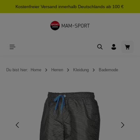
Kostenfreier Versand innerhalb Deutschlands ab 100 €
alt springen
Waren
Du bist hier:
Home
Herren
Kleidung
Bademode
Bildergalerie überspringen