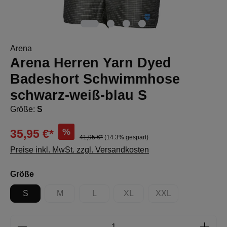
Arena
Arena Herren Yarn Dyed
Badeshort Schwimmhose
schwarz-weiß-blau S
Größe:
S
%
35,95 €*
41,95 €*
(14.3% gespart)
Preise inkl. MwSt. zzgl. Versandkosten
auswählen
Größe
S
M
L
XL
XXL
(Diese Option ist zurzeit nicht verfügbar.)
(Diese Option ist zurzeit nicht verfügbar.)
(Diese Option ist zurzeit nicht 
(Diese Option ist zur
Produkt Anzahl: Gib den gewünschten Wert e