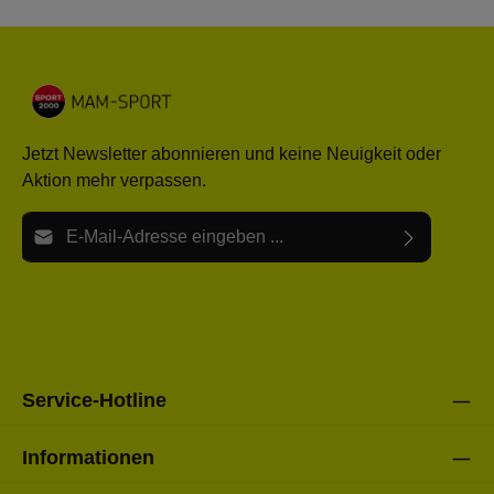
Jetzt Newsletter abonnieren und keine Neuigkeit oder
Aktion mehr verpassen.
E-Mail-Adresse*
Ich habe die
Datenschutzbestimmungen
zur Kenntnis
Die mit einem Stern (*) markierten Felder sind Pflichtfelder.
genommen und die
AGB
gelesen und bin mit ihnen
einverstanden.
Bitte gebe die oben abgebildeten Zeichen ein*
Service-Hotline
Informationen