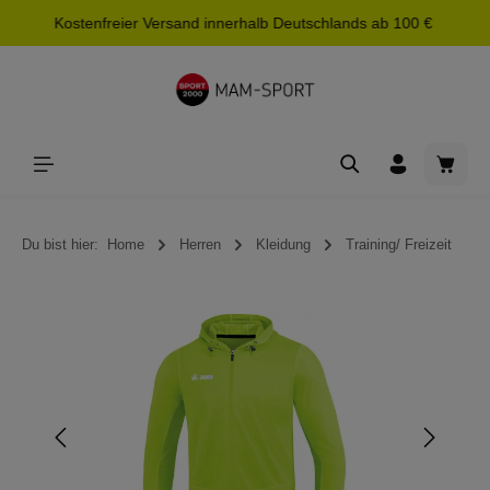
Kostenfreier Versand innerhalb Deutschlands ab 100 €
alt springen
Waren
Du bist hier:
Home
Herren
Kleidung
Training/ Freizeit
Bildergalerie überspringen