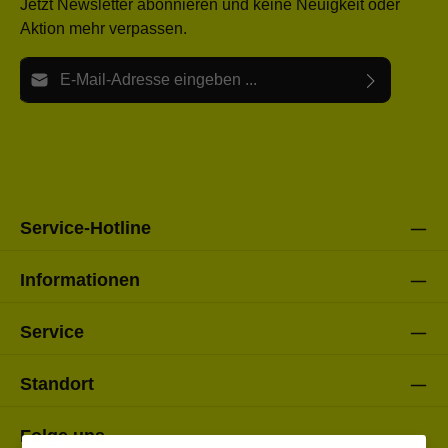
Jetzt Newsletter abonnieren und keine Neuigkeit oder
Aktion mehr verpassen.
E-Mail-Adresse*
Ich habe die
Datenschutzbestimmungen
zur Kenntnis
Die mit einem Stern (*) markierten Felder sind Pflichtfelder.
genommen und die
AGB
gelesen und bin mit ihnen
einverstanden.
Bitte gebe die oben abgebildeten Zeichen ein*
Service-Hotline
Informationen
Service
Standort
Folge uns