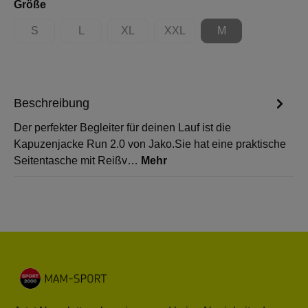
auswählen
Größe
S
L
XL
XXL
M
(Diese Option ist zurzeit nicht verfügbar.)
(Diese Option ist zurzeit nicht verfügbar.)
(Diese Option ist zurzeit nicht verfügbar.)
(Diese Option ist zurzeit nicht 
(Diese Option ist zur
Beschreibung
Der perfekter Begleiter für deinen Lauf ist die
Kapuzenjacke Run 2.0 von Jako.Sie hat eine praktische
Seitentasche mit Reißv…
Mehr