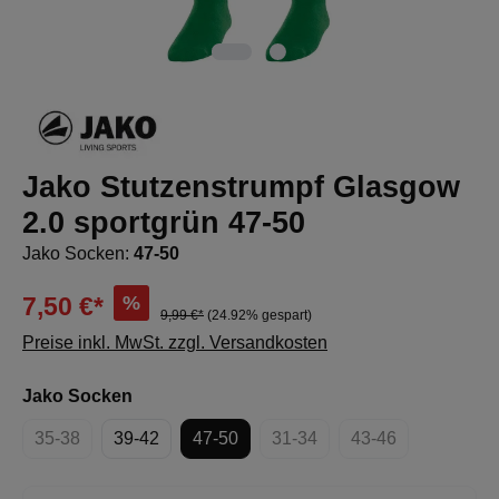
Jako Stutzenstrumpf Glasgow
2.0 sportgrün 47-50
Jako Socken:
47-50
%
7,50 €*
9,99 €*
(24.92% gespart)
Preise inkl. MwSt. zzgl. Versandkosten
auswählen
Jako Socken
35-38
39-42
47-50
31-34
43-46
(Diese Option ist zurzeit nicht verfügbar.)
(Diese Option ist zurzeit nich
(Diese Option ist z