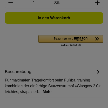
Produkt Anzahl: Gib den gewünschten Wert e
Stk
In den Warenkorb
Beschreibung
Für maximalen Tragekomfort beim Fußballtraining
kombiniert der einfarbige Stutzenstrumpf »Glasgow 2.0«
leichtes, strapazierf…
Mehr