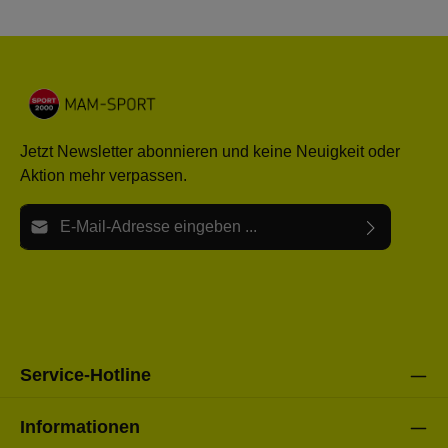
Jetzt Newsletter abonnieren und keine Neuigkeit oder
Aktion mehr verpassen.
E-Mail-Adresse*
Ich habe die
Datenschutzbestimmungen
zur Kenntnis
Die mit einem Stern (*) markierten Felder sind Pflichtfelder.
genommen und die
AGB
gelesen und bin mit ihnen
einverstanden.
Bitte gebe die oben abgebildeten Zeichen ein*
Service-Hotline
Informationen