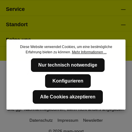
Service
Standort
Folge uns
Diese Website verwendet Cookies, um eine bestmögliche
Erfahrung bieten zu können.
Mehr Informationen ...
Nur technisch notwendige
Konfigurieren
Alle Cookies akzeptieren
* Alle Preise inkl. gesetzl. Mehrwertsteuer zzgl.
Versandkosten
und ggf. Nachnahmegebühren, wenn nicht anders angegeben.
Datenschutz
Impressum
Newsletter
© 2026 mam-sport