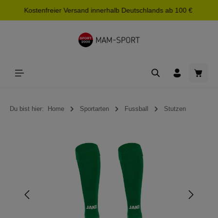
Kostenfreier Versand innerhalb Deutschlands ab 100 €
alt springen
Waren
Du bist hier:
Home
Sportarten
Fussball
Stutzen
Bildergalerie überspringen