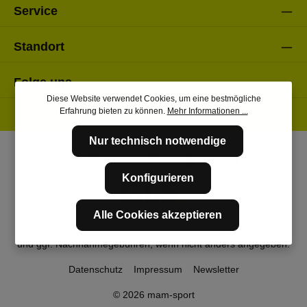
Service
Standort
Folge uns
Diese Website verwendet Cookies, um eine bestmögliche
Erfahrung bieten zu können.
Mehr Informationen ...
Nur technisch notwendige
Konfigurieren
Alle Cookies akzeptieren
* Alle Preise inkl. gesetzl. Mehrwertsteuer zzgl.
Versandkosten
und ggf. Nachnahmegebühren, wenn nicht anders angegeben.
Datenschutz
Impressum
Newsletter
© 2026 mam-sport