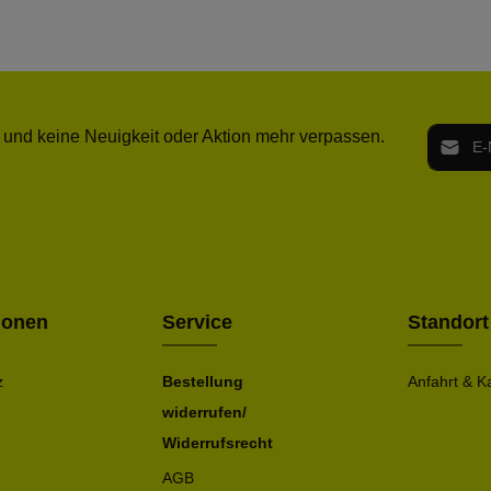
E-Mail-
 und keine Neuigkeit oder Aktion mehr verpassen.
Ich h
Die mit ei
geno
einve
Bitte ge
ionen
Service
Standort
z
Bestellung
Anfahrt & K
widerrufen/
Widerrufsrecht
AGB