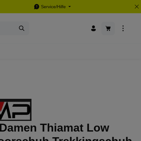
Service/Hilfe
Warenkorb enthä
Damen Thiamat Low