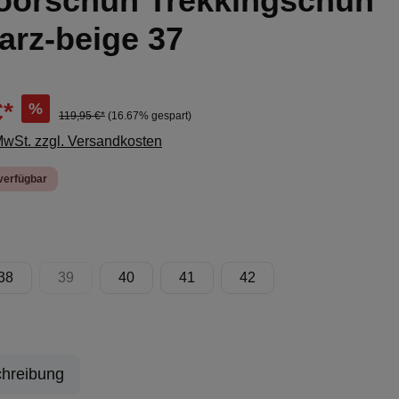
oorschuh Trekkingschuh
arz-beige 37
€*
%
119,95 €*
(16.67% gespart)
 MwSt. zzgl. Versandkosten
verfügbar
ählen
38
39
40
41
42
ion ist zurzeit nicht verfügbar.)
(Diese Option ist zurzeit nicht verfügbar.)
hreibung