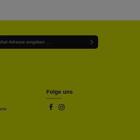
Adresse*
abe die
Datenschutzbestimmungen
zur Kenntnis
nem Stern (*) markierten Felder sind Pflichtfelder.
mmen und die
AGB
gelesen und bin mit ihnen
rstanden.
be die oben abgebildeten Zeichen ein*
Folge uns
arte