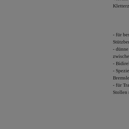
Kletter
- für be
Stützbe
- dünne
zwische
- Bidir
- Spezi
Bremsle
- für T
Stollen