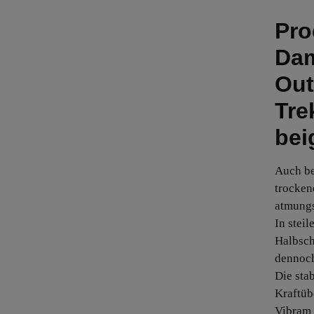
Pro
Dam
Out
Tre
bei
Auch be
trocken
atmungs
In steil
Halbsch
dennoch
Die sta
Kraftüb
Vibram 