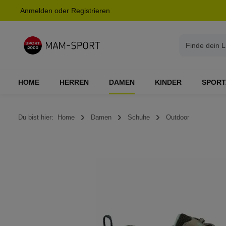
Anmelden
oder
Registrieren
springen
Zur Hauptnavigation springen
HOME
HERREN
DAMEN
KINDER
SPORT
Du bist hier:
Home
Damen
Schuhe
Outdoor
Bildergalerie überspringen