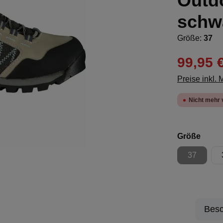
Outd
schw
Größe:
37
99,95 
Preise inkl.
Nicht mehr 
ausw
Größe
37
(Diese Opt
Besc