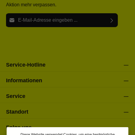
Aktion mehr verpassen.
E-Mail-Adresse*
Ich habe die
Datenschutzbestimmungen
zur Kenntnis
Die mit einem Stern (*) markierten Felder sind Pflichtfelder.
genommen und die
AGB
gelesen und bin mit ihnen
einverstanden.
Bitte gebe die oben abgebildeten Zeichen ein*
Service-Hotline
Informationen
Service
Standort
Folge uns
Diese Website verwendet Cookies, um eine bestmögliche