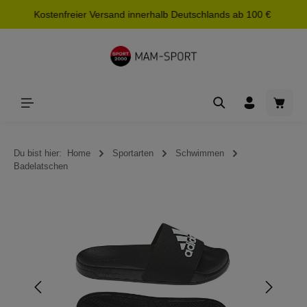
Kostenfreier Versand innerhalb Deutschlands ab 100 €
alt springen
Waren
Du bist hier:
Home
Sportarten
Schwimmen
Badelatschen
Bildergalerie überspringen