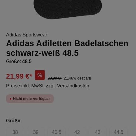
Adidas Sportswear
Adidas Adiletten Badelatschen
schwarz-weiß 48.5
Größe:
48.5
%
21,99 €*
28,00 €*
(21.46% gespart)
Preise inkl. MwSt. zzgl. Versandkosten
Nicht mehr verfügbar
auswählen
Größe
38
39
40.5
42
43
44.5
(Diese Option ist zurzeit nicht verfügbar.)
(Diese Option ist zurzeit nicht verfügbar.)
(Diese Option ist zurzeit nicht verfügbar.)
(Diese Option ist zurzeit nicht 
(Diese Option ist zur
(Diese Op