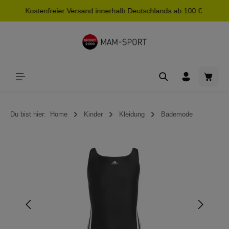
Kostenfreier Versand innerhalb Deutschlands ab 100 €
alt springen
Waren
Du bist hier:
Home
Kinder
Kleidung
Bademode
Bildergalerie überspringen