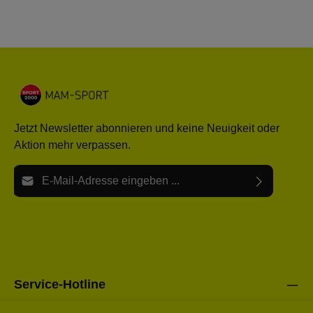
Jetzt Newsletter abonnieren und keine Neuigkeit oder
Aktion mehr verpassen.
E-Mail-Adresse*
Ich habe die
Datenschutzbestimmungen
zur Kenntnis
Die mit einem Stern (*) markierten Felder sind Pflichtfelder.
genommen und die
AGB
gelesen und bin mit ihnen
einverstanden.
Bitte gebe die oben abgebildeten Zeichen ein*
Service-Hotline