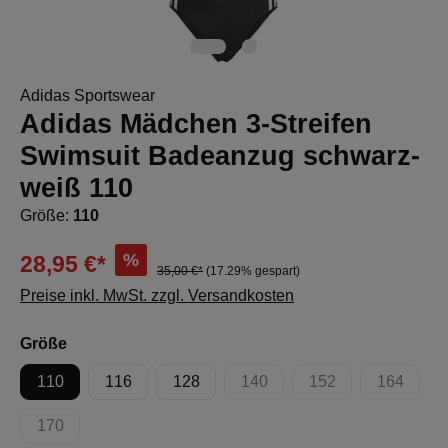
Adidas Sportswear
Adidas Mädchen 3-Streifen
Swimsuit Badeanzug schwarz-
weiß 110
Größe:
110
%
28,95 €*
35,00 €*
(17.29% gespart)
Preise inkl. MwSt. zzgl. Versandkosten
auswählen
Größe
110
116
128
140
152
164
(Diese Option ist zurzeit nicht 
(Diese Option ist zur
(Diese Op
170
(Diese Option ist zurzeit nicht verfügbar.)