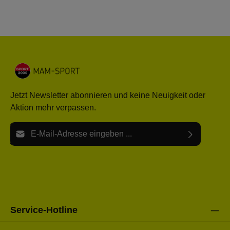
Jetzt Newsletter abonnieren und keine Neuigkeit oder
Aktion mehr verpassen.
E-Mail-Adresse*
Ich habe die
Datenschutzbestimmungen
zur Kenntnis
Die mit einem Stern (*) markierten Felder sind Pflichtfelder.
genommen und die
AGB
gelesen und bin mit ihnen
einverstanden.
Bitte gebe die oben abgebildeten Zeichen ein*
Service-Hotline