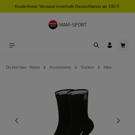
Kostenfreier Versand innerhalb Deutschlands ab 100 €
alt springen
Waren
Du bist hier:
Home
Accessoires
Socken
Nike
Bildergalerie überspringen