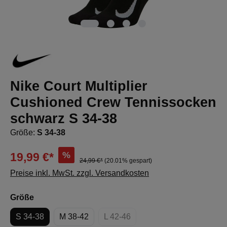
Nike Court Multiplier
Cushioned Crew Tennissocken
schwarz S 34-38
Größe:
S 34-38
%
19,99 €*
24,99 €*
(20.01% gespart)
Preise inkl. MwSt. zzgl. Versandkosten
auswählen
Größe
S 34-38
M 38-42
L 42-46
(Diese Option ist zurzeit nicht verf