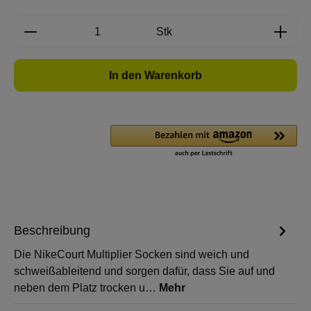
Produkt Anzahl: Gib den gewünschten Wert e
Stk
In den Warenkorb
Beschreibung
Die NikeCourt Multiplier Socken sind weich und
schweißableitend und sorgen dafür, dass Sie auf und
neben dem Platz trocken u…
Mehr