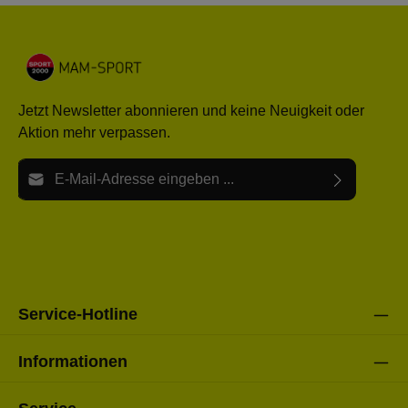
Jetzt Newsletter abonnieren und keine Neuigkeit oder
Aktion mehr verpassen.
E-Mail-Adresse*
Ich habe die
Datenschutzbestimmungen
zur Kenntnis
Die mit einem Stern (*) markierten Felder sind Pflichtfelder.
genommen und die
AGB
gelesen und bin mit ihnen
einverstanden.
Bitte gebe die oben abgebildeten Zeichen ein*
Service-Hotline
Informationen