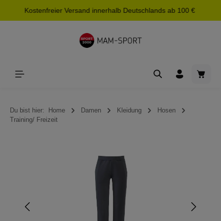
Kostenfreier Versand innerhalb Deutschlands ab 100 €
alt springen
Waren
Du bist hier:
Home
Damen
Kleidung
Hosen
Training/ Freizeit
Bildergalerie überspringen