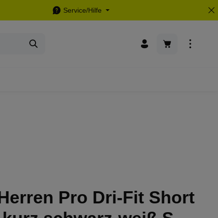
Service/Hilfe
Warenkorb enthä
Herren Pro Dri-Fit Short