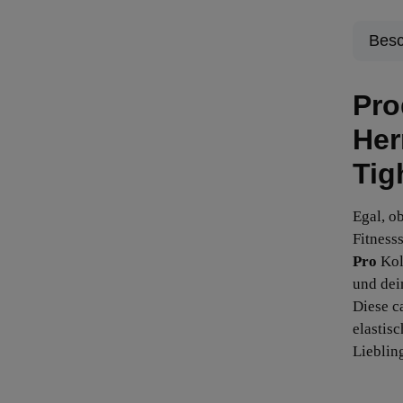
Besc
Pro
Her
Tig
Egal, o
Fitnesss
Pro
Kol
und dei
Diese c
elastis
Lieblin