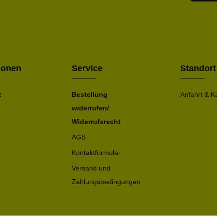
Ich h
Die mit ei
geno
einve
Bitte ge
ionen
Service
Standort
z
Bestellung
Anfahrt & K
widerrufen/
Widerrufsrecht
AGB
Kontaktformular
Versand und
Zahlungsbedingungen