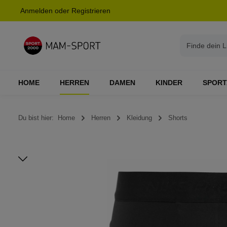
Anmelden
oder
Registrieren
springen
Zur Hauptnavigation springen
HOME
HERREN
DAMEN
KINDER
SPORT
Du bist hier:
Home
Herren
Kleidung
Shorts
Bildergalerie überspringen