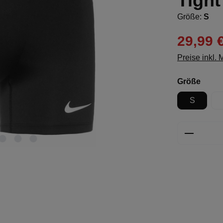
Tight
Größe:
S
29,99 
Preise inkl.
ausw
Größe
S
Produkt 