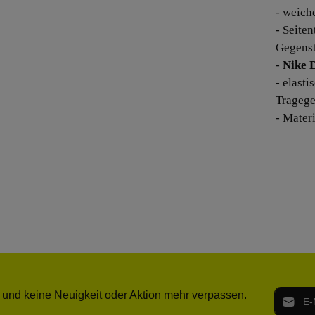
- weich
- Seite
Gegens
-
Nike 
- elasti
Tragege
- Mater
E-Mail-
 und keine Neuigkeit oder Aktion mehr verpassen.