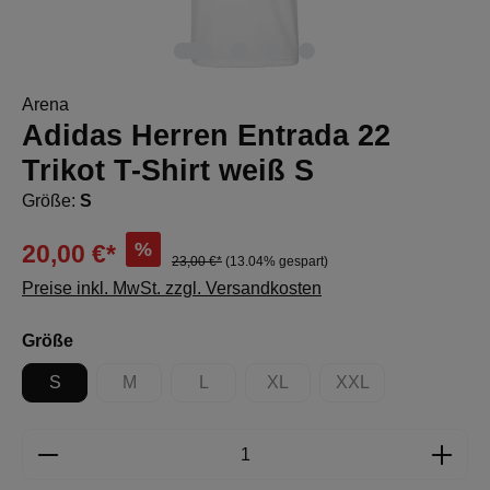
Arena
Adidas Herren Entrada 22
Trikot T-Shirt weiß S
Größe:
S
%
20,00 €*
23,00 €*
(13.04% gespart)
Preise inkl. MwSt. zzgl. Versandkosten
auswählen
Größe
S
M
L
XL
XXL
(Diese Option ist zurzeit nicht verfügbar.)
(Diese Option ist zurzeit nicht verfügbar.)
(Diese Option ist zurzeit nicht 
(Diese Option ist zur
Produkt Anzahl: Gib den gewünschten Wert e