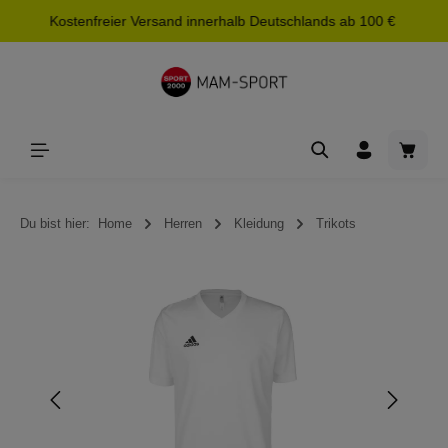
Kostenfreier Versand innerhalb Deutschlands ab 100 €
alt springen
Waren
Du bist hier:
Home
Herren
Kleidung
Trikots
Bildergalerie überspringen