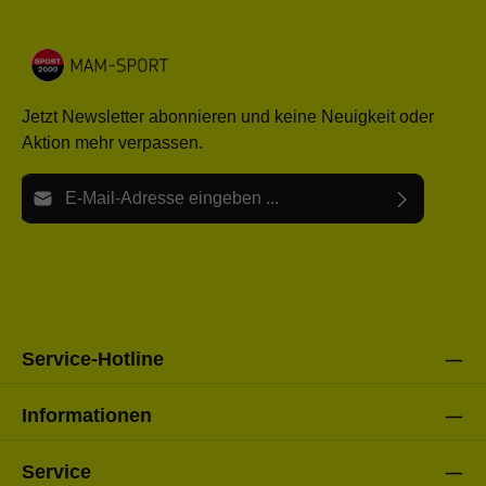
Jetzt Newsletter abonnieren und keine Neuigkeit oder
Aktion mehr verpassen.
E-Mail-Adresse*
Ich habe die
Datenschutzbestimmungen
zur Kenntnis
Die mit einem Stern (*) markierten Felder sind Pflichtfelder.
genommen und die
AGB
gelesen und bin mit ihnen
einverstanden.
Bitte gebe die oben abgebildeten Zeichen ein*
Service-Hotline
Informationen
Service