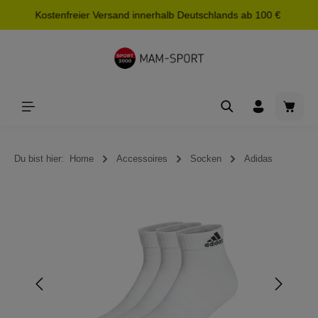
Kostenfreier Versand innerhalb Deutschlands ab 100 €
alt springen
Waren
Du bist hier:
Home
Accessoires
Socken
Adidas
Bildergalerie überspringen