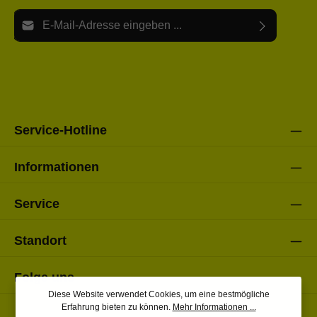
E-Mail-Adresse*
Ich habe die
Datenschutzbestimmungen
zur Kenntnis
Die mit einem Stern (*) markierten Felder sind Pflichtfelder.
genommen und die
AGB
gelesen und bin mit ihnen
einverstanden.
Bitte gebe die oben abgebildeten Zeichen ein*
Service-Hotline
Informationen
Service
Standort
Folge uns
Diese Website verwendet Cookies, um eine bestmögliche
Erfahrung bieten zu können.
Mehr Informationen ...