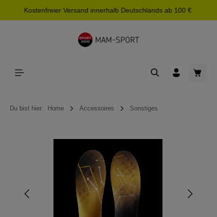
Kostenfreier Versand innerhalb Deutschlands ab 100 €
alt springen
Waren
Du bist hier:
Home
Accessoires
Sonstiges
Bildergalerie überspringen