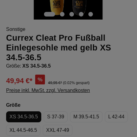
Sonstige
Currex Cleat Pro Fußball
Einlegesohle med gelb XS
34.5-36.5
Größe:
XS 34.5-36.5
%
49,94 €*
49,95 €*
(0.02% gespart)
Preise inkl. MwSt. zzgl. Versandkosten
auswählen
Größe
XS 34.5-36.5
S 37-39
M 39.5-41.5
L 42-44
XL 44.5-46.5
XXL 47-49