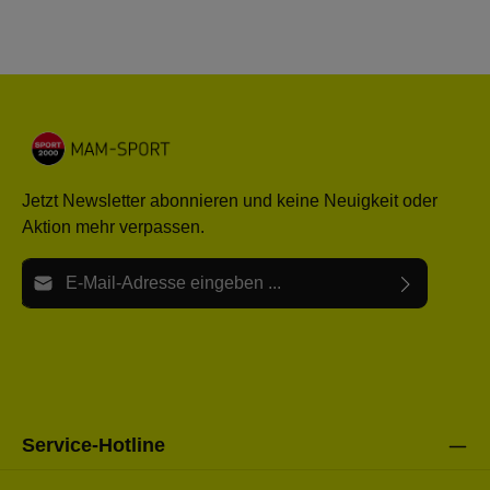
Jetzt Newsletter abonnieren und keine Neuigkeit oder
Aktion mehr verpassen.
E-Mail-Adresse*
Ich habe die
Datenschutzbestimmungen
zur Kenntnis
Die mit einem Stern (*) markierten Felder sind Pflichtfelder.
genommen und die
AGB
gelesen und bin mit ihnen
einverstanden.
Bitte gebe die oben abgebildeten Zeichen ein*
Service-Hotline