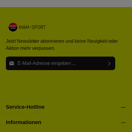
Jetzt Newsletter abonnieren und keine Neuigkeit oder
Aktion mehr verpassen.
E-Mail-Adresse*
Ich habe die
Datenschutzbestimmungen
zur Kenntnis
Die mit einem Stern (*) markierten Felder sind Pflichtfelder.
genommen und die
AGB
gelesen und bin mit ihnen
einverstanden.
Bitte gebe die oben abgebildeten Zeichen ein*
Service-Hotline
Informationen