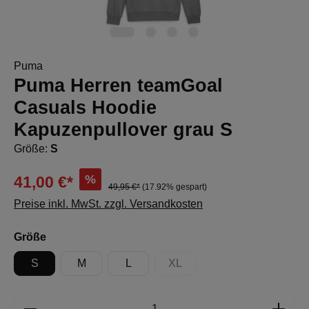
Puma
Puma Herren teamGoal
Casuals Hoodie
Kapuzenpullover grau S
Größe:
S
%
41,00 €*
49,95 €*
(17.92% gespart)
Preise inkl. MwSt. zzgl. Versandkosten
auswählen
Größe
S
M
L
XL
(Diese Option ist zurzeit nicht 
Produkt Anzahl: Gib den gewünschten Wert e