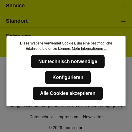
Service
Standort
Folge uns
Diese Website verwendet Cookies, um eine bestmögliche
Erfahrung bieten zu können.
Mehr Informationen ...
Nur technisch notwendige
Konfigurieren
Alle Cookies akzeptieren
* Alle Preise inkl. gesetzl. Mehrwertsteuer zzgl.
Versandkosten
und ggf. Nachnahmegebühren, wenn nicht anders angegeben.
Datenschutz
Impressum
Newsletter
© 2026 mam-sport