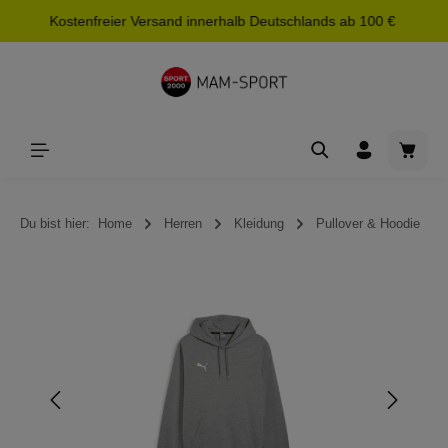
Kostenfreier Versand innerhalb Deutschlands ab 100 €
alt springen
Waren
Du bist hier:
Home
Herren
Kleidung
Pullover & Hoodie
Bildergalerie überspringen