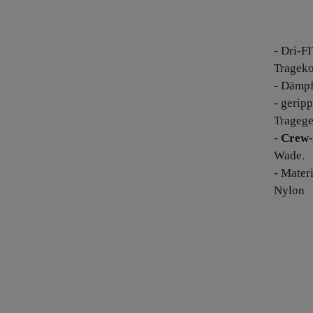
- Dri-F
Trageko
- Dämpf
- gerip
Tragege
-
Crew
Wade.
- Mater
Nylon