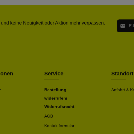
E-Mail-
 und keine Neuigkeit oder Aktion mehr verpassen.
Ich h
Die mit ei
geno
einve
Bitte ge
ionen
Service
Standort
z
Bestellung
Anfahrt & K
widerrufen/
Widerrufsrecht
AGB
Kontaktformular