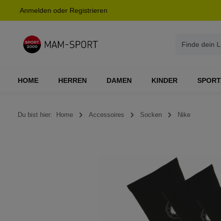
Anmelden
oder
Registrieren
springen
Zur Hauptnavigation springen
HOME
HERREN
DAMEN
KINDER
SPORT
Du bist hier:
Home
Accessoires
Socken
Nike
Bildergalerie überspringen