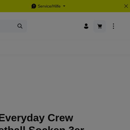
Service/Hilfe
Warenkorb enthä
 Everyday Crew