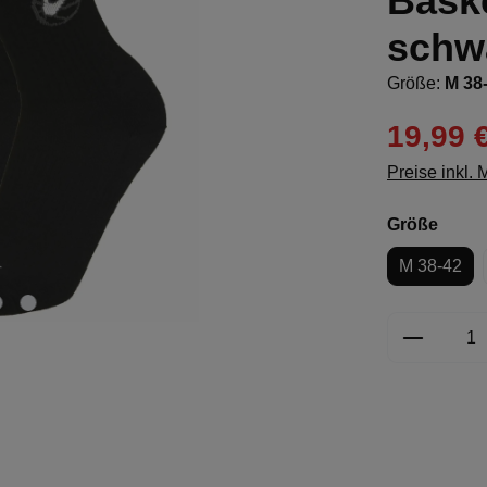
Baske
schw
Größe:
M 38
19,99 
Preise inkl.
ausw
Größe
M 38-42
Produkt 