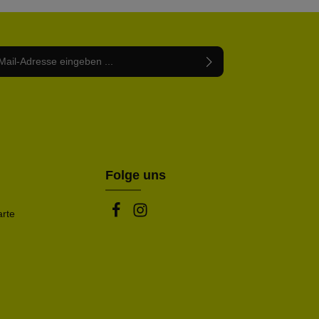
Adresse*
abe die
Datenschutzbestimmungen
zur Kenntnis
nem Stern (*) markierten Felder sind Pflichtfelder.
mmen und die
AGB
gelesen und bin mit ihnen
rstanden.
be die oben abgebildeten Zeichen ein*
Folge uns
arte