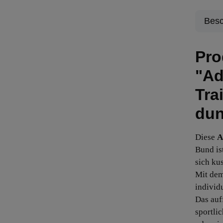
Besc
Pro
"Ad
Tra
dun
Diese
A
Bund is
sich ku
Mit dem
individ
Das auf
sportli