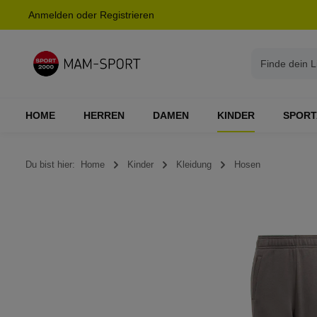
Anmelden
oder
Registrieren
springen
Zur Hauptnavigation springen
HOME
HERREN
DAMEN
KINDER
SPORT
Du bist hier:
Home
Kinder
Kleidung
Hosen
Bildergalerie überspringen