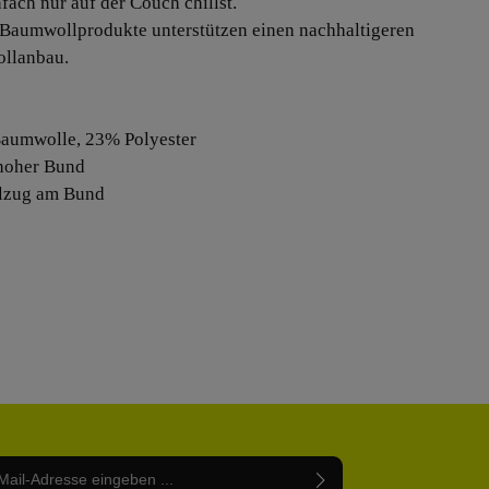
nfach nur auf der Couch chillst.
Baumwollprodukte unterstützen einen nachhaltigeren
llanbau.
aumwolle, 23% Polyester
lhoher Bund
lzug am Bund
Adresse*