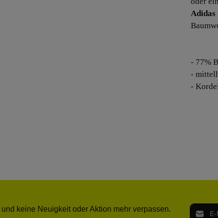
oder ei
Adidas
Baumwo
- 77% B
- mitte
- Korde
E-Mail-
 und keine Neuigkeit oder Aktion mehr verpassen.