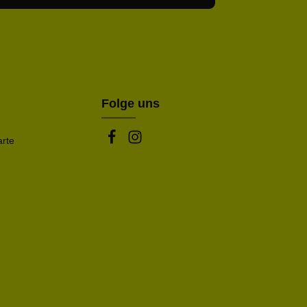
abe die
Datenschutzbestimmungen
zur Kenntnis
nem Stern (*) markierten Felder sind Pflichtfelder.
mmen und die
AGB
gelesen und bin mit ihnen
rstanden.
be die oben abgebildeten Zeichen ein*
Folge uns
arte