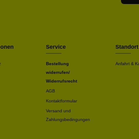
Ich h
Die mit ei
geno
einve
Bitte ge
ionen
Service
Standort
z
Bestellung
Anfahrt & K
widerrufen/
Widerrufsrecht
AGB
Kontaktformular
Versand und
Zahlungsbedingungen