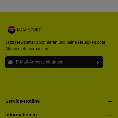
Jetzt Newsletter abonnieren und keine Neuigkeit oder
Aktion mehr verpassen.
E-Mail-Adresse*
Ich habe die
Datenschutzbestimmungen
zur Kenntnis
Die mit einem Stern (*) markierten Felder sind Pflichtfelder.
genommen und die
AGB
gelesen und bin mit ihnen
einverstanden.
Bitte gebe die oben abgebildeten Zeichen ein*
Service-Hotline
Informationen