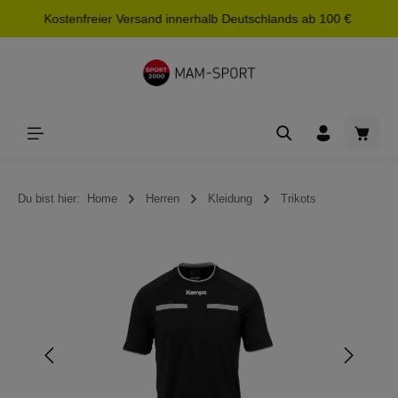
Kostenfreier Versand innerhalb Deutschlands ab 100 €
alt springen
Waren
Du bist hier:
Home
Herren
Kleidung
Trikots
Bildergalerie überspringen