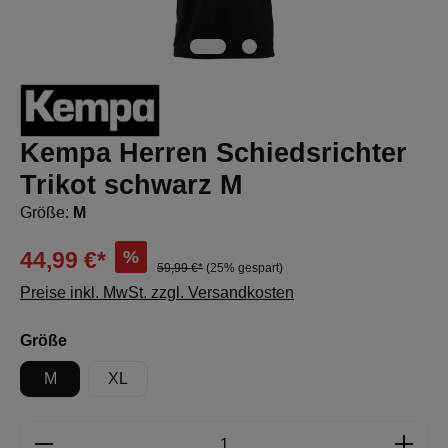
Kempa Herren Schiedsrichter
Trikot schwarz M
Größe:
M
%
44,99 €*
59,99 €*
(25% gespart)
Preise inkl. MwSt. zzgl. Versandkosten
auswählen
Größe
M
XL
Produkt Anzahl: Gib den gewünschten Wert e