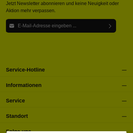
Jetzt Newsletter abonnieren und keine Neuigkeit oder
Aktion mehr verpassen.
E-Mail-Adresse*
Ich habe die
Datenschutzbestimmungen
zur Kenntnis
Die mit einem Stern (*) markierten Felder sind Pflichtfelder.
genommen und die
AGB
gelesen und bin mit ihnen
einverstanden.
Bitte gebe die oben abgebildeten Zeichen ein*
Service-Hotline
Informationen
Service
Standort
Folge uns