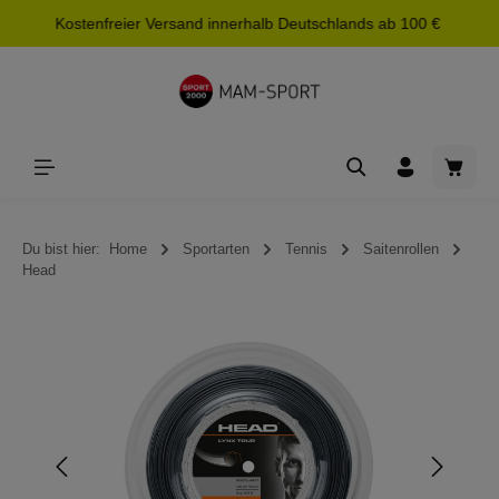
Kostenfreier Versand innerhalb Deutschlands ab 100 €
alt springen
Waren
Du bist hier:
Home
Sportarten
Tennis
Saitenrollen
Head
Bildergalerie überspringen