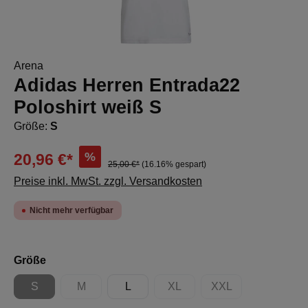
Arena
Adidas Herren Entrada22
Poloshirt weiß S
Größe:
S
%
20,96 €*
25,00 €*
(16.16% gespart)
Preise inkl. MwSt. zzgl. Versandkosten
Nicht mehr verfügbar
auswählen
Größe
S
M
L
XL
XXL
(Diese Option ist zurzeit nicht verfügbar.)
(Diese Option ist zurzeit nicht verfügbar.)
(Diese Option ist zurzeit nicht 
(Diese Option ist zur