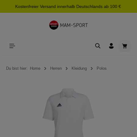
Kostenfreier Versand innerhalb Deutschlands ab 100 €
alt springen
Waren
Du bist hier:
Home
Herren
Kleidung
Polos
Bildergalerie überspringen