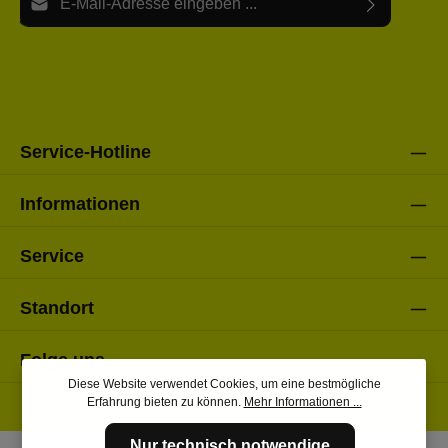
Ich habe die
Datenschutzbestimmungen
zur Kenntnis
Die mit einem Stern (*) markierten Felder sind Pflichtfelder.
genommen und die
AGB
gelesen und bin mit ihnen
einverstanden.
Bitte gebe die oben abgebildeten Zeichen ein*
Service-Hotline
Informationen
Service
Standort
Folge uns
Diese Website verwendet Cookies, um eine bestmögliche
Erfahrung bieten zu können.
Mehr Informationen ...
Nur technisch notwendige