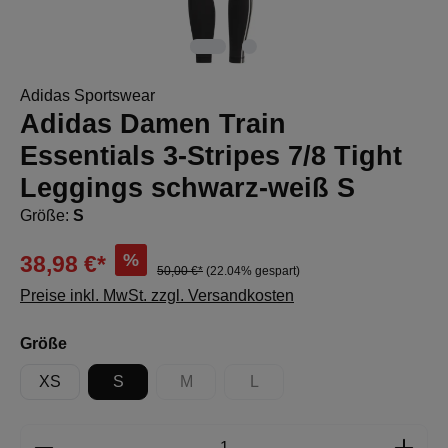
Adidas Sportswear
Adidas Damen Train
Essentials 3-Stripes 7/8 Tight
Leggings schwarz-weiß S
Größe:
S
%
38,98 €*
50,00 €*
(22.04% gespart)
Preise inkl. MwSt. zzgl. Versandkosten
auswählen
Größe
XS
S
M
L
(Diese Option ist zurzeit nicht verfügbar.)
(Diese Option ist zurzeit nicht 
Produkt Anzahl: Gib den gewünschten Wert e