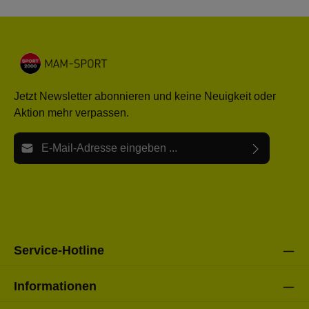
Jetzt Newsletter abonnieren und keine Neuigkeit oder
Aktion mehr verpassen.
E-Mail-Adresse*
Ich habe die
Datenschutzbestimmungen
zur Kenntnis
Die mit einem Stern (*) markierten Felder sind Pflichtfelder.
genommen und die
AGB
gelesen und bin mit ihnen
einverstanden.
Bitte gebe die oben abgebildeten Zeichen ein*
Service-Hotline
Informationen