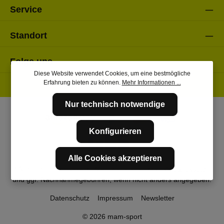
Service
Standort
Folge uns
Diese Website verwendet Cookies, um eine bestmögliche
Erfahrung bieten zu können.
Mehr Informationen ...
Nur technisch notwendige
Konfigurieren
Alle Cookies akzeptieren
* Alle Preise inkl. gesetzl. Mehrwertsteuer zzgl.
Versandkosten
und ggf. Nachnahmegebühren, wenn nicht anders angegeben.
Datenschutz
Impressum
Newsletter
© 2026 mam-sport