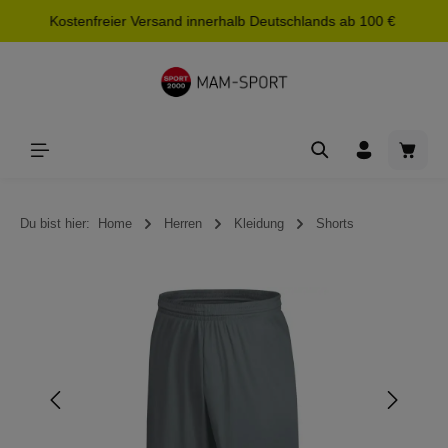
Kostenfreier Versand innerhalb Deutschlands ab 100 €
alt springen
Waren
Du bist hier:
Home
Herren
Kleidung
Shorts
Bildergalerie überspringen