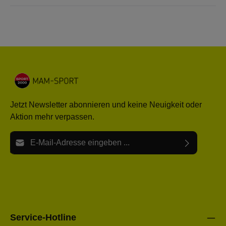
Jetzt Newsletter abonnieren und keine Neuigkeit oder
Aktion mehr verpassen.
E-Mail-Adresse*
Ich habe die
Datenschutzbestimmungen
zur Kenntnis
Die mit einem Stern (*) markierten Felder sind Pflichtfelder.
genommen und die
AGB
gelesen und bin mit ihnen
einverstanden.
Bitte gebe die oben abgebildeten Zeichen ein*
Service-Hotline