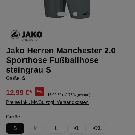
Jako Herren Manchester 2.0
Sporthose Fußballhose
steingrau S
Größe:
S
%
12,99 €*
15,99 €*
(18.76% gespart)
Preise inkl. MwSt. zzgl. Versandkosten
auswählen
Größe
S
M
L
XL
XXL
(Diese Option ist zurzeit nicht verfügbar.)